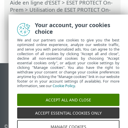
Aide en ligne d'ESET
>
ESET PROTECT On-
Prem
>
Utilisation de ESET PROTECT On-
Prem
>
ESET PROTECT On-Prem Menu
principal
>
Rapports
> Créer un modèle
Your account, your cookies
de rapport
choice
We and our partners use cookies to give you the best
optimized online experience, analyze our website traffic,
and serve you with personalized ads. You can agree to the
collection of all cookies by clicking "Accept all and close",
decline all non-essential cookies by choosing "Accept
essential cookies only", or adjust your cookie settings by
clicking "Manage cookies". You also have the right to
withdraw your consent or change your cookie preferences
Afficher le site pour ordinateur de bureau
anytime by clicking the "Manage cookies" link in our website
footer or in your account settings (if available). For more
End of Life
information, see our
Cookie Policy
.
Base de connaissances ESET
Forum ESET
ACCEPT ALL AND CLOSE
ESET Status Portal
Assistance régionale
ACCEPT ESSENTIAL COOKIES ONLY
© 1992 - 2026 ESET, spol. s
Gérer les témoins
MANAGE COOKIES