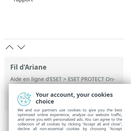
Fil d'Ariane
Aide en ligne d'ESET
>
ESET PROTECT On-
Prem
>
Utilisation de ESET PROTECT On-
Prem
>
ESET PROTECT On-Prem Menu
Your account, your cookies
principal
> Clients gérés
choice
We and our partners use cookies to give you the best
optimized online experience, analyze our website traffic,
and serve you with personalized ads. You can agree to the
collection of all cookies by clicking "Accept all and close",
decline all non-essential cookies by choosing "Accept