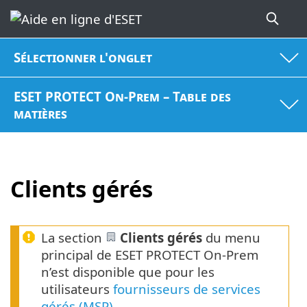
Sélectionner l'onglet
ESET PROTECT On-Prem – Table des
matières
Clients gérés
La section
Clients gérés
du menu
principal de ESET PROTECT On-Prem
n’est disponible que pour les
utilisateurs
fournisseurs de services
gérés (MSP)
.