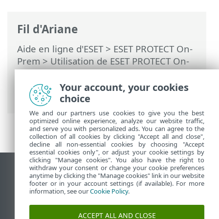
Fil d'Ariane
Aide en ligne d'ESET
>
ESET PROTECT On-
Prem
>
Utilisation de ESET PROTECT On-
Prem
>
ESET PROTECT On-Prem Menu
principal
>
Tableau de bord
> Descendre
Your account, your cookies
dans la hiérarchie
choice
We and our partners use cookies to give you the best
optimized online experience, analyze our website traffic,
and serve you with personalized ads. You can agree to the
collection of all cookies by clicking "Accept all and close",
decline all non-essential cookies by choosing "Accept
essential cookies only", or adjust your cookie settings by
clicking "Manage cookies". You also have the right to
withdraw your consent or change your cookie preferences
Afficher le site pour ordinateur de bureau
anytime by clicking the "Manage cookies" link in our website
footer or in your account settings (if available). For more
End of Life
information, see our
Cookie Policy
.
Base de connaissances ESET
Forum ESET
ACCEPT ALL AND CLOSE