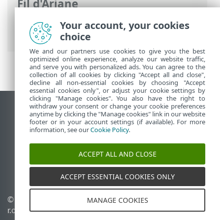
Fil d'Ariane
Aide en ligne d'ESET
>
ESET PROTECT On-
Your account, your cookies
Prem
>
Démarrer
choice
We and our partners use cookies to give you the best
optimized online experience, analyze our website traffic,
and serve you with personalized ads. You can agree to the
collection of all cookies by clicking "Accept all and close",
decline all non-essential cookies by choosing "Accept
essential cookies only", or adjust your cookie settings by
clicking "Manage cookies". You also have the right to
withdraw your consent or change your cookie preferences
Afficher le site pour ordinateur de bureau
anytime by clicking the "Manage cookies" link in our website
footer or in your account settings (if available). For more
End of Life
information, see our
Cookie Policy
.
Base de connaissances ESET
Forum ESET
ACCEPT ALL AND CLOSE
ESET Status Portal
Assistance régionale
ACCEPT ESSENTIAL COOKIES ONLY
© 1992 - 2026 ESET, spol. s
Gérer les témoins
MANAGE COOKIES
r.o. - Tous droits réservés.
Politique relative aux