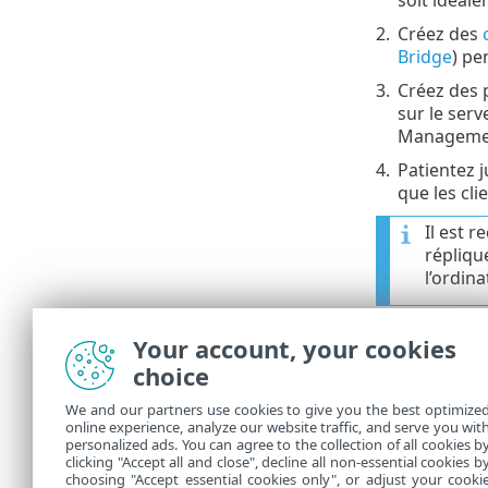
2.
Créez des
Bridge
) pe
3.
Créez des 
sur le ser
Management
4.
Patientez j
que les cli
Il est 
répliqu
l’ordin
5.
Remplacez
Your account, your cookies
s'authentif
choice
6.
Redémarr
We and our partners use cookies to give you the best optimize
7.
Une fois q
online experience, analyze our website traffic, and serve you wit
Prem et qu
personalized ads. You can agree to the collection of all cookies b
autorité de
clicking "Accept all and close", decline all non-essential cookies b
choosing "Accept essential cookies only", or adjust your cooki