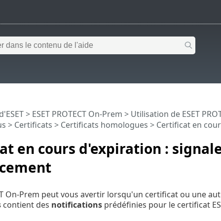
 d'ESET
>
ESET PROTECT On-Prem
>
Utilisation de ESET PR
us
>
Certificats
>
Certificats homologues
> Certificat en cou
cat en cours d'expiration : signa
acement
On-Prem peut vous avertir lorsqu'un certificat ou une autori
s
contient des
notifications
prédéfinies pour le certificat E