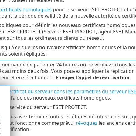
certificats homologues
pour le serveur ESET PROTECT et d
ndant la période de validité de la nouvelle autorité de certifi
politiques pour définir les nouveaux certificats homologues
veur ESET PROTECT (Serveur ESET PROTECT, agent ESET Mana
 sur tous les ordinateurs clients du réseau.
usqu'à ce que les nouveaux certificats homologues et la nouv
ents soient répliqués.
recommandé de patienter 24 heures ou de vérifiez si tous l
és au moins deux fois. Vous pouvez appliquer la réplication
ateur et en sélectionnant
Envoyer l’appel de réactivation
.
 le
certificat du serveur dans les paramètres du serveur E
ier à l'aide des nouveaux certificats homologues.
ez
le service du serveur ESET PROTECT.
d
ue vous avez terminé toutes les étapes décrites ci-dessus,
h
e tout fonctionne comme prévu,
révoquez
les anciens cert
y
 certification.
y
e