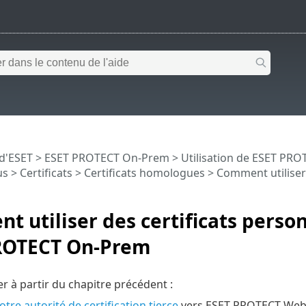
 d'ESET
>
ESET PROTECT On-Prem
>
Utilisation de ESET PR
us
>
Certificats
>
Certificats homologues
> Comment utiliser
 utiliser des certificats perso
ROTECT On-Prem
r à partir du chapitre précédent :
tre autorité de certification tierce
vers ESET PROTECT Web