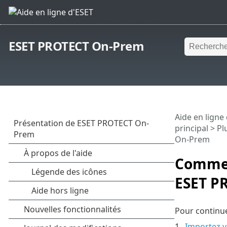
ESET PROTECT On-Prem
Aide en ligne
principal
>
Pl
On-Prem
Comment
ESET P
Pour continue
1.
Importez vo