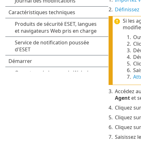
2.
Définissez
Si les 
modifie
1.
Ouv
2.
Cli
3.
Dé
4.
Dé
5.
Cli
6.
Sai
7.
Att
3.
Accédez a
Agent
et s
4.
Cliquez su
5.
Cliquez su
6.
Cliquez su
7.
Saisissez l