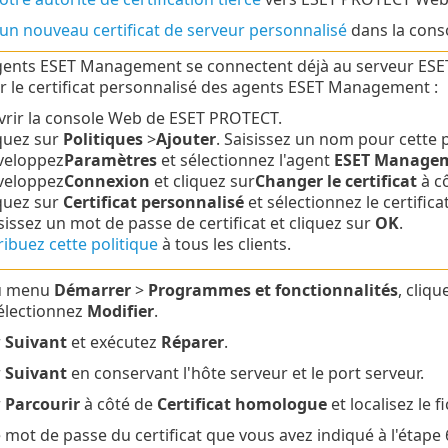
 un nouveau certificat de serveur personnalisé
dans la cons
agents ESET Management se connectent déjà au serveur ESE
r le certificat personnalisé des agents ESET Management :
rir la console Web de ESET PROTECT.
quez sur
Politiques
>
Ajouter
. Saisissez un nom pour cette p
veloppez
Paramètres
et sélectionnez l'agent
ESET Manage
veloppez
Connexion
et cliquez sur
Changer le certificat
à c
quez sur
Certificat personnalisé
et sélectionnez le certifi
sissez un mot de passe de certificat et cliquez sur
OK
.
ribuez cette politique
à tous les clients.
u menu
Démarrer
>
Programmes et fonctionnalités
, cliq
électionnez
Modifier
.
r
Suivant
et exécutez
Réparer
.
r
Suivant
en conservant l'hôte serveur et le port serveur.
r
Parcourir
à côté de
Certificat homologue
et localisez le f
e mot de passe du certificat que vous avez indiqué à l'étape 