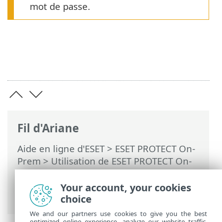
mot de passe.
Fil d'Ariane
Aide en ligne d'ESET
>
ESET PROTECT On-
Prem
>
Utilisation de ESET PROTECT On-
Prem
>
ESET PROTECT On-Prem Menu
principal
>
Plus
>
Paramètres
> Serveur
Your account, your cookies
SMTP
choice
We and our partners use cookies to give you the best
optimized online experience, analyze our website traffic,