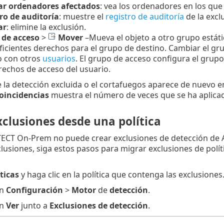
ar ordenadores afectados
: vea los ordenadores en los que 
ro de auditoría
: muestre el
registro de auditoría
de la excl
ar
: elimine la exclusión.
 de acceso
>
Mover
–Mueva el objeto a otro grupo estáti
ficientes derechos para el grupo de destino. Cambiar el gr
o con otros
usuarios
. El grupo de acceso configura el grupo 
rechos de acceso del usuario.
de la detección excluida o el cortafuegos aparece de nuevo
oincidencias
muestra el número de veces que se ha aplicad
clusiones desde una política
CT On-Prem no puede crear exclusiones de detección de Anti
lusiones, siga estos pasos para migrar exclusiones de polític
ticas
y haga clic en la política que contenga las exclusiones
en
Configuración
>
Motor
de
detección
.
en
Ver
junto a
Exclusiones de detección
.