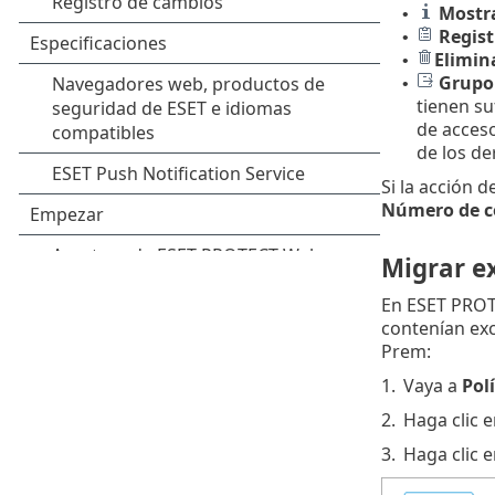
Mostr
•
Regist
•
Elimin
•
Grupo
•
tienen su
de acces
de los de
Si la acción 
Número de c
Migrar ex
En ESET PROTE
contenían exc
Prem:
1.
Vaya a
Polí
2.
Haga clic 
3.
Haga clic 