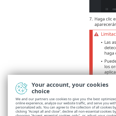
7.
Haga clic 
aparecerán 
Limitac
Las a
•
detec
haga 
Puede
•
los o
aplic
Your account, your cookies
Filtros y
choice
Puede persona
We and our partners use cookies to give you the best optimize
online experience, analyze our website traffic, and serve you wit
Administre
•
personalized ads. You can agree to the collection of all cookies b
Agregar
clicking "Accept all and close", decline all non-essential cookies b
•
choosing "Accept essential cookies only", or adjust your cooki