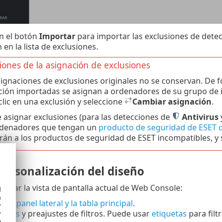
en el botón
Importar
para importar las exclusiones de detec
en la lista de exclusiones.
iones de la asignación de exclusiones
signaciones de exclusiones originales no se conservan. De 
ción importadas se asignan a ordenadores de su grupo de in
clic en una exclusión y seleccione
Cambiar asignación
.
 asignar exclusiones (para las detecciones de
Antivirus
rdenadores que tengan un
producto de seguridad de ESET 
arán a los productos de seguridad de ESET incompatibles, y
 personalización del diseño
lizar la vista de pantalla actual de Web Console:
d
h
 el panel lateral y la tabla principal
.
y
filtros
y preajustes de filtros. Puede usar
etiquetas
para filt
y
e