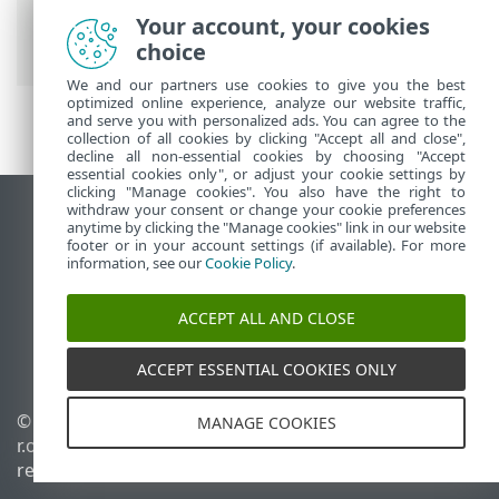
On-Prem
>
ESET PROTECT On-Prem Menú
Your account, your cookies
principal
>
Más
> Archivos enviados
choice
We and our partners use cookies to give you the best
optimized online experience, analyze our website traffic,
and serve you with personalized ads. You can agree to the
collection of all cookies by clicking "Accept all and close",
decline all non-essential cookies by choosing "Accept
essential cookies only", or adjust your cookie settings by
clicking "Manage cookies". You also have the right to
withdraw your consent or change your cookie preferences
Ver sitio para ordenador
anytime by clicking the "Manage cookies" link in our website
footer or in your account settings (if available). For more
End of Life
information, see our
Cookie Policy
.
Base de conocimiento de ESET
Foro de ESET
ACCEPT ALL AND CLOSE
ESET Status Portal
Soporte técnico regional
ACCEPT ESSENTIAL COOKIES ONLY
© 1992 - 2026 ESET, spol. s
Administrar cookies
MANAGE COOKIES
r.o. Todos los derechos
Política de cookies
reservados.