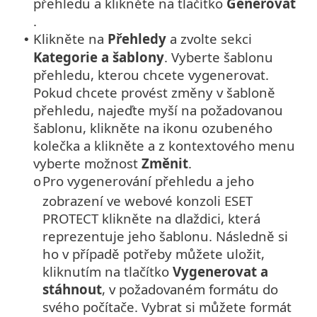
přehledu a klikněte na tlačítko
Generovat
.
Klikněte na
Přehledy
a zvolte sekci
•
Kategorie a šablony
. Vyberte šablonu
přehledu, kterou chcete vygenerovat.
Pokud chcete provést změny v šabloně
přehledu, najeďte myší na požadovanou
šablonu, klikněte na ikonu ozubeného
kolečka a klikněte a z kontextového menu
vyberte možnost
Změnit
.
Pro vygenerování přehledu a jeho
o
zobrazení ve webové konzoli ESET
PROTECT klikněte na dlaždici, která
reprezentuje jeho šablonu. Následně si
ho v případě potřeby můžete uložit,
kliknutím na tlačítko
Vygenerovat a
stáhnout
, v požadovaném formátu do
svého počítače.
Vybrat si můžete formát