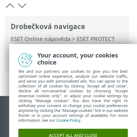
Drobečková navigace
ESET Online nápověda
>
ESET PROTECT
On-Prem
>
Používání ESET PROTECT On-
Prem
>
Hlavní menu ESET PROTECT On-
Your account, your cookies
Prem
>
Přehledy
> Generování přehledu
choice
We and our partners use cookies to give you the best
optimized online experience, analyze our website traffic,
and serve you with personalized ads. You can agree to the
collection of all cookies by clicking "Accept all and close",
decline all non-essential cookies by choosing "Accept
essential cookies only", or adjust your cookie settings by
clicking "Manage cookies". You also have the right to
withdraw your consent or change your cookie preferences
Zobrazit verzi pro počítač
anytime by clicking the "Manage cookies" link in our website
footer or in your account settings (if available). For more
End of Life
information, see our
Cookie Policy
.
ESET Databáze znalostí
ESET Forum
ACCEPT ALL AND CLOSE