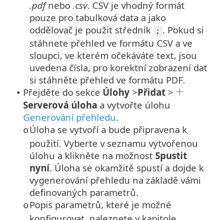
.pdf
nebo
.csv
. CSV je vhodný formát
pouze pro tabulková data a jako
oddělovač je použit středník
. Pokud si
;
stáhnete přehled ve formátu CSV a ve
sloupci, ve kterém očekáváte text, jsou
uvedena čísla, pro korektní zobrazení dat
si stáhněte přehled ve formátu PDF.
Přejděte do sekce
Úlohy
>
Přidat
>
•
Serverová úloha
a vytvořte úlohu
Generování přehledu
.
Úloha se vytvoří a bude připravena k
o
použití. Vyberte v seznamu vytvořenou
úlohu a klikněte na možnost
Spustit
nyní
. Úloha se okamžitě spustí a dojde k
vygenerování přehledu na základě vámi
definovaných parametrů.
Popis parametrů, které je možné
o
konfigurovat, naleznete v kapitole