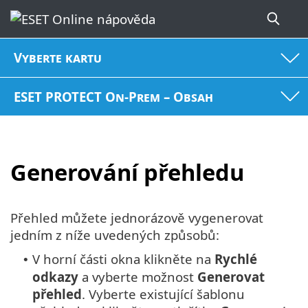
Vyberte kartu
ESET PROTECT On-Prem – Obsah
Generování přehledu
Přehled můžete jednorázově vygenerovat
jedním z níže uvedených způsobů:
V horní části okna klikněte na
Rychlé
•
odkazy
a vyberte možnost
Generovat
přehled
. Vyberte existující šablonu