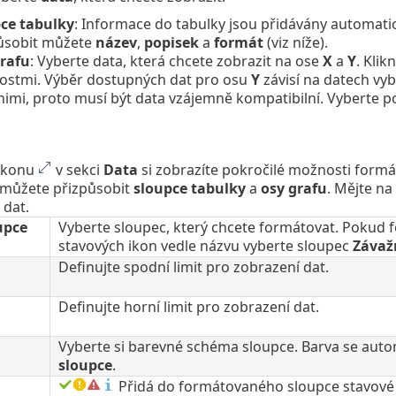
ce tabulky
: Informace do tabulky jsou přidávány automati
ůsobit můžete
název
,
popisek
a
formát
(viz níže).
rafu
: Vyberte data, která chcete zobrazit na ose
X
a
Y
. Kli
stmi. Výběr dostupných dat pro osu
Y
závisí na datech vy
nimi, proto musí být data vzájemně kompatibilní. Vyberte 
 ikonu
v sekci
Data
si zobrazíte pokročilé možnosti formá
 můžete přizpůsobit
sloupce tabulky
a
osy grafu
. Mějte n
 dat.
upce
Vyberte sloupec, který chcete formátovat. Pokud 
stavových ikon vedle názvu vyberte sloupec
Závaž
Definujte spodní limit pro zobrazení dat.
Definujte horní limit pro zobrazení dat.
Vyberte si barevné schéma sloupce. Barva se auto
sloupce
.
Přidá do formátovaného sloupce stavové 