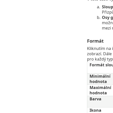
a.
Sloup
Přizp
b.
Osy g
možno
mezi 
Formát
Kliknutím na
zobrazí. Dále
pro každý typ
Formát slo
Minimální
hodnota
Maximální
hodnota
Barva
Ikona