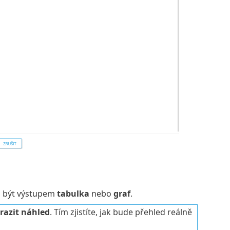
á být výstupem
tabulka
nebo
graf
.
razit náhled
. Tím zjistíte, jak bude přehled reálně