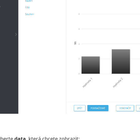
vyberte
data
, která chcete zobrazit: