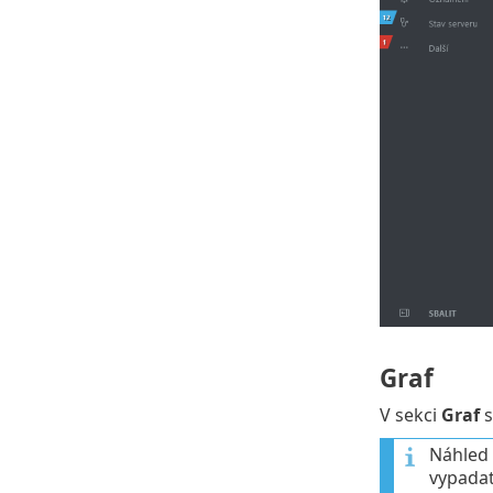
Graf
V sekci
Graf
s
Náhled 
vypadat