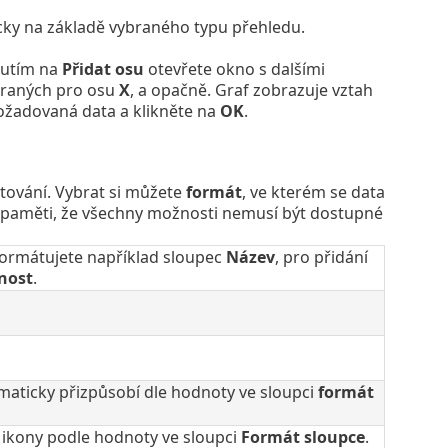
cky na základě vybraného typu přehledu.
knutím na
Přidat osu
otevřete okno s dalšími
braných pro osu
X
, a opačně. Graf zobrazuje vztah
požadovaná data a klikněte na
OK
.
tování. Vybrat si můžete
formát
, ve kterém se data
a paměti, že všechny možnosti nemusí být dostupné
formátujete například sloupec
Název
, pro přidání
nost
.
maticky přizpůsobí dle hodnoty ve sloupci
formát
ikony podle hodnoty ve sloupci
Formát sloupce
.