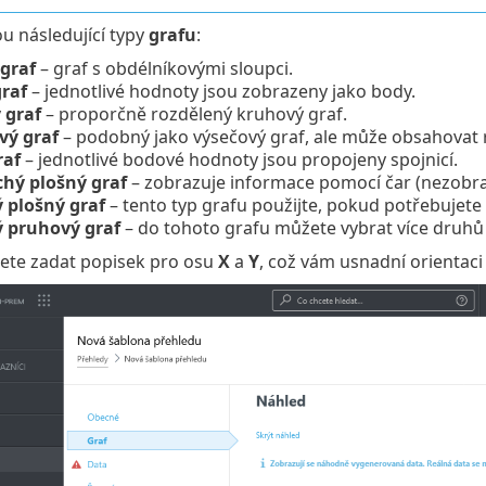
ou následující typy
grafu
:
 graf
– graf s obdélníkovými sloupci.
graf
– jednotlivé hodnoty jsou zobrazeny jako body.
 graf
– proporčně rozdělený kruhový graf.
vý graf
– podobný jako výsečový graf, ale může obsahovat 
raf
– jednotlivé bodové hodnoty jsou propojeny spojnicí.
hý plošný graf
– zobrazuje informace pomocí čar (nezobra
 plošný graf
– tento typ grafu použijte, pokud potřebujete 
 pruhový graf
– do tohoto grafu můžete vybrat více druhů 
žete zadat popisek pro osu
X
a
Y
, což vám usnadní orientaci 