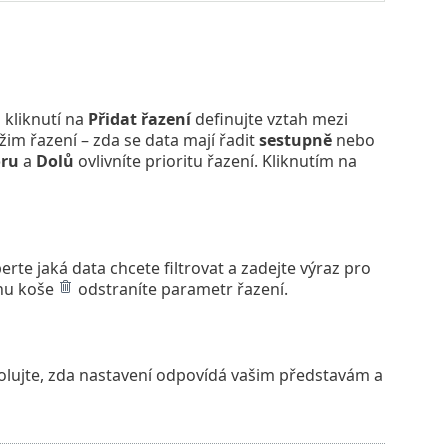
kliknutí na
Přidat řazení
definujte vztah mezi
žim řazení – zda se data mají řadit
sestupně
nebo
ru
a
Dolů
ovlivníte prioritu řazení. Kliknutím na
berte jaká data chcete filtrovat a zadejte výraz pro
onu koše
odstraníte parametr řazení.
olujte, zda nastavení odpovídá vašim představám a