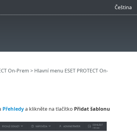
Čeština
ECT On-Prem
>
Hlavní menu ESET PROTECT On-
u
Přehledy
a klikněte na tlačítko
Přidat šablonu