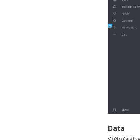
Data
V této části 