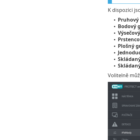
K dispozici js
Pruhový
•
Bodový 
•
Výsečový
•
Prstenco
•
Plošný g
•
Jednoduc
•
Skládaný
•
Skládaný
•
Volitelně mů