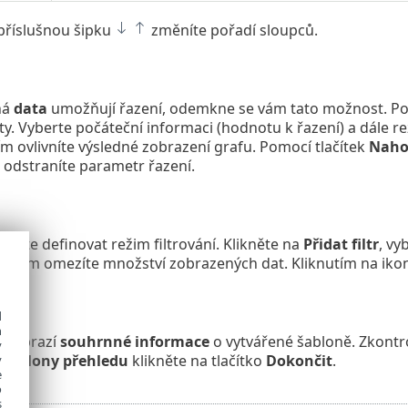
příslušnou šipku
změníte pořadí sloupců.
ná
data
umožňují řazení, odemkne se vám tato možnost. Po 
y. Vyberte počáteční informaci (hodnotu k řazení) a dále re
Tím ovlivníte výsledné zobrazení grafu. Pomocí tlačítek
Naho
odstraníte parametr řazení.
můžete definovat režim filtrování. Klikněte na
Přidat filtr
, vy
vání. Tím omezíte množství zobrazených dat. Kliknutím na ik
d
h
e zobrazí
souhrnné informace
o vytvářené šabloně. Zkontr
y
í
šablony přehledu
klikněte na tlačítko
Dokončit
.
y
e
o
s