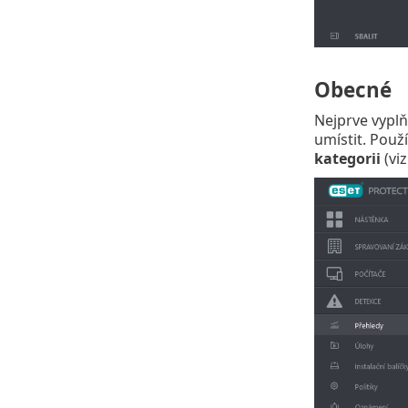
Obecné
Nejprve vypl
umístit. Použ
kategorii
(vi