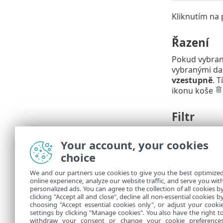
Kliknutím na 
Řazení
Pokud vybra
vybranými dat
vzestupně
. 
ikonu koše
Filtr
V této části 
Your account, your cookies
jejich filtro
choice
Souhrn
We and our partners use cookies to give you the best optimize
online experience, analyze our website traffic, and serve you wit
V této části s
personalized ads. You can agree to the collection of all cookies b
pro vytvořen
clicking "Accept all and close", decline all non-essential cookies b
choosing "Accept essential cookies only", or adjust your cooki
settings by clicking "Manage cookies". You also have the right t
withdraw your consent or change your cookie preference