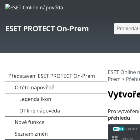
ESET PROTECT On-Prem
ESET Online 
Prem
>
Přehl
Vytvoř
Pro vytvořen
přehledu
.