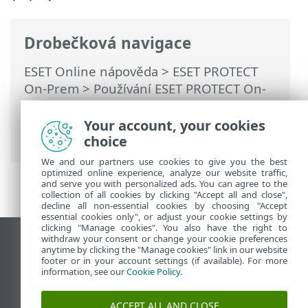
Drobečková navigace
ESET Online nápověda
>
ESET PROTECT
On-Prem
>
Používání ESET PROTECT On-
Prem
>
Hlavní menu ESET PROTECT On-
Prem
>
Detekce
> Ochrana proti
Your account, your cookies
ransomware
choice
We and our partners use cookies to give you the best
optimized online experience, analyze our website traffic,
and serve you with personalized ads. You can agree to the
collection of all cookies by clicking "Accept all and close",
decline all non-essential cookies by choosing "Accept
essential cookies only", or adjust your cookie settings by
clicking "Manage cookies". You also have the right to
withdraw your consent or change your cookie preferences
Zobrazit verzi pro počítač
anytime by clicking the "Manage cookies" link in our website
footer or in your account settings (if available). For more
End of Life
information, see our
Cookie Policy
.
ESET Databáze znalostí
ESET Forum
ACCEPT ALL AND CLOSE