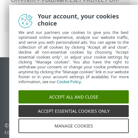
Prem
>
Hlavní menu ESET PROTECT On-
Prem
>
Další
>
Certifikáty
>
Klientské
Your account, your cookies
certifikáty
> Zobrazit zamítnuté
choice
We and our partners use cookies to give you the best
optimized online experience, analyze our website traffic,
and serve you with personalized ads. You can agree to the
collection of all cookies by clicking "Accept all and close",
decline all non-essential cookies by choosing "Accept
essential cookies only", or adjust your cookie settings by
clicking "Manage cookies". You also have the right to
withdraw your consent or change your cookie preferences
Zobrazit verzi pro počítač
anytime by clicking the "Manage cookies" link in our website
footer or in your account settings (if available). For more
End of Life
information, see our
Cookie Policy
.
ESET Databáze znalostí
ESET Forum
ACCEPT ALL AND CLOSE
ESET Status Portal
Regionální podpora
ACCEPT ESSENTIAL COOKIES ONLY
© 1992 - 2026 ESET, spol. s
Spravovat cookies
MANAGE COOKIES
r.o. - Všechna práva
Zásady používání souborů