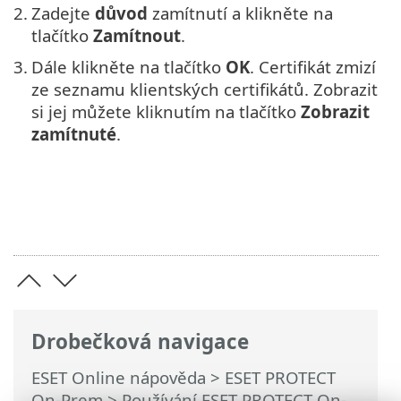
2.
Zadejte
důvod
zamítnutí a klikněte na
tlačítko
Zamítnout
.
3.
Dále klikněte na tlačítko
OK
. Certifikát zmizí
ze seznamu klientských certifikátů. Zobrazit
si jej můžete kliknutím na tlačítko
Zobrazit
zamítnuté
.
Drobečková navigace
ESET Online nápověda
>
ESET PROTECT
On-Prem
>
Používání ESET PROTECT On-