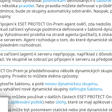
upiny, musí vyhovovat
podmínkám
definovaných v
šabloně
 několika
pravidel
. Tato pravidla můžete definovat v průbě
dmínce, bude ze skupiny automaticky odstraněn. Naopak, 
upiny.
řipojení k ESET PROTECT On-Prem agent ověří, zda nedošlo 
kud zařízení vyhovuje podmínce definované v šabloně dyna
y. Vyhodnocení probíhá na straně agenta (počítači), k zís
 serverem. Agent rozhoduje o tom, do které dynamické skup
výsledném rozhodnutí.
e zařízení (agent) k serveru nepřipojuje, například z důvod
zí. Ve skupině se zobrazí po připojení k serveru za předpo
T On-Prem je předdefinováno několik dynamických skupin. 
upiny. Provést to můžete dvěma způsoby:
ytvořte šablonu, a poté
novou dynamickou skupinu
.
u vytváření nové dynamické skupiny
definujte šablonu
.
upiny můžete používat v dalších částech ESET PROTECT 
incip aplikování politik
) nebo
úlohy
, které se mají aplikova
upina může být potomkem statické nebo jiné dynamické sk