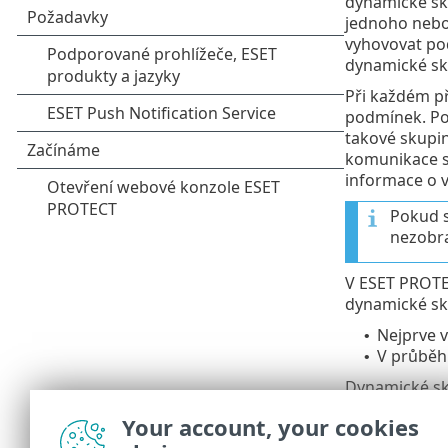
dynamické sk
jednoho nebo
vyhovovat po
dynamické sk
Při každém p
podmínek. Po
takové skupin
komunikace se
informace o 
Pokud s
nezobra
V ESET PROTEC
dynamické sk
Nejprve v
•
V průběh
•
Dynamické sk
politiky
(viz
pr
Your account, your cookies
Dynamická sk