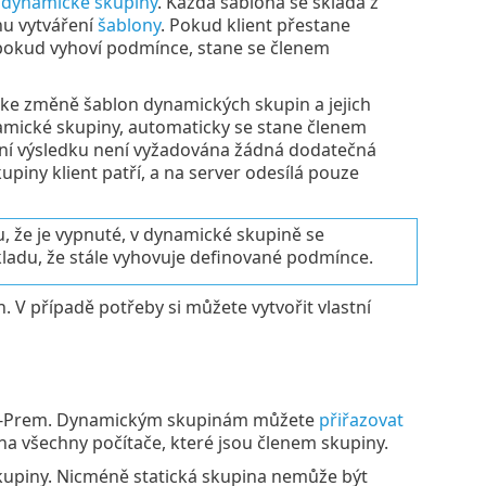
 dynamické skupiny
. Každá šablona se skládá z
hu vytváření
šablony
. Pokud klient přestane
pokud vyhoví podmínce, stane se členem
ke změně šablon dynamických skupin a jejich
mické skupiny, automaticky se stane členem
kání výsledku není vyžadována žádná dodatečná
iny klient patří, a na server odesílá pouze
u, že je vypnuté, v dynamické skupině se
kladu, že stále vyhovuje definované podmínce.
V případě potřeby si můžete vytvořit vlastní
On-Prem. Dynamickým skupinám můžete
přiřazovat
t na všechny počítače, které jsou členem skupiny.
upiny. Nicméně statická skupina nemůže být