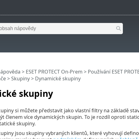
nápověda
>
ESET PROTECT On-Prem
>
Používání ESET PROT
ače
>
Skupiny
> Dynamické skupiny
cké skupiny
piny si můžete představit jako vlastní filtry na základě sta
t členem více dynamických skupin. To je rozdíl oproti sta
tatické skupiny.
piny jsou skupiny vybraných klientů, které vyhovují defin