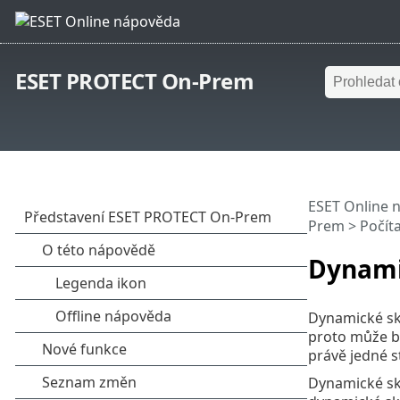
ESET PROTECT On-Prem
ESET Online 
Prem
>
Počít
Dynami
Dynamické sku
proto může bý
právě jedné s
Dynamické sku