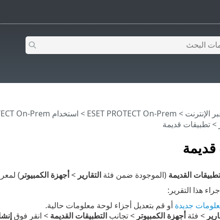
>
ESET PROTECT On-Prem
>
استخدام ‎ESET PROTECT On-Prem
> تطبيقات قديمة
قديمة
تطبيقات القديمة
(الموجودة ضمن فئة
التقارير
>
أجهزة الكمبيوتر
) لمعرفة مكونات 
راء هذا التقرير:
علومات جديدة
أو قم بتعديل أجزاء لوحة معلومات حالية.
ارير
> فئة
أجهزة الكمبيوتر
> تجانب
التطبيقات القديمة
> انقر فوق
إنشا