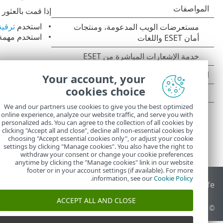
إذا قمت بالعثور 
استخدم
ترقية مكو
استخدم مهمة
Your account, your
cookies choice
We and our partners use cookies to give you the best optimized
online experience, analyze our website traffic, and serve you with
personalized ads. You can agree to the collection of all cookies by
clicking "Accept all and close", decline all non-essential cookies by
choosing "Accept essential cookies only", or adjust your cookie
settings by clicking "Manage cookies". You also have the right to
withdraw your consent or change your cookie preferences
anytime by clicking the "Manage cookies" link in our website
footer or in your account settings (if available). For more
.
information, see our
Cookie Policy
End of Life
قاعدة معارف ESET
منتدى ESET
ESET Status Portal
ا
ACCEPT ALL AND CLOSE
© 1992 - 2026 ESET, spol. s r.o.‎ - جميع الحقوق محفوظة.