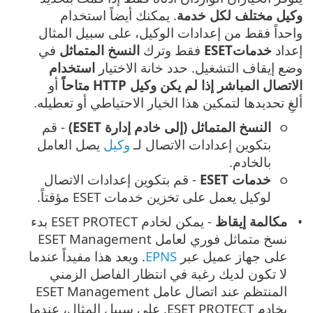
وكيل مختلف لكل خدمة
. يمكنك أيضاً استخدام
واحداً فقط من إعدادات الوكيل، على سبيل المثال
إعداد
خدماتESET
فقط وترك
النسخ المتماثل
في
وضع إيقاف التشغيل. حدد خانة الاختيار
استخدام
الاتصال المباشر إذا لم يكن وكيل HTTP متاحاً
أو
ألغِ تحديدها لتمكين هذا الخيار الاحتياطي أو تعطيله.
النسخ المتماثل (إلى خادم إدارة ESET)
- قم
بتكوين إعدادات الاتصال لـ
وكيل
يصل العامل
بالخادم.
خدمات ESET
- قم بتكوين إعدادات الاتصال
لوكيل يعمل على تخزين خدمات ESET مؤقتاً.
مكالمة إيقاظ
- يمكن لخادم ESET PROTECT بدء
نسخ متماثل فوري لعامل ESET Management
على جهاز عميل عبر
EPNS
. ويعد هذا مفيداً عندما
لا تكون لديك رغبة في انتظار الفاصل الزمني
المنتظم عند اتصال عامل ESET Management
بخادم ESET PROTECT. على سبيل المثال، عندما