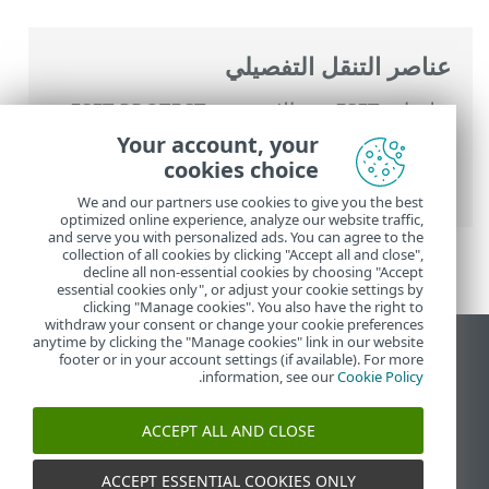
عناصر التنقل التفصيلي
تعليمات ESET عبر الإنترنت
>
ESET PROTECT
On-Prem
>
ابدأ الآن
>
نشر عامل ESET
Your account, your
Management
> إعدادات عامل ESET
cookies choice
Management
We and our partners use cookies to give you the best
optimized online experience, analyze our website traffic,
and serve you with personalized ads. You can agree to the
collection of all cookies by clicking "Accept all and close",
decline all non-essential cookies by choosing "Accept
essential cookies only", or adjust your cookie settings by
clicking "Manage cookies". You also have the right to
withdraw your consent or change your cookie preferences
anytime by clicking the "Manage cookies" link in our website
عرض موقع سطح المكتب
footer or in your account settings (if available). For more
.
information, see our
Cookie Policy
End of Life
قاعدة معارف ESET
ACCEPT ALL AND CLOSE
منتدى ESET
ESET Status Portal
ACCEPT ESSENTIAL COOKIES ONLY