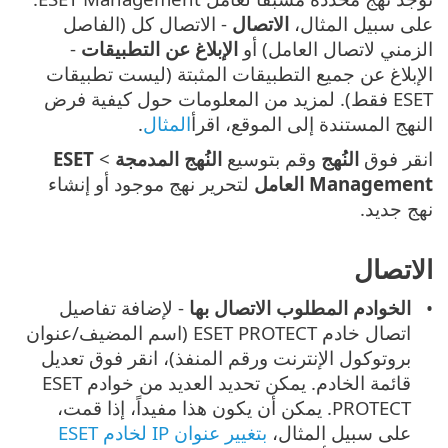
على سبيل المثال،
الاتصال
- الاتصال كل (الفاصل
الزمني لاتصال العامل) أو
الإبلاغ عن التطبيقات
-
الإبلاغ عن جميع التطبيقات المثبتة (ليست تطبيقات
ESET فقط). لمزيد من المعلومات حول كيفية فرض
النهج المستندة إلى الموقع، اقرأ
المثال
.
انقر فوق
النُهج
وقم بتوسيع
النُهج المدمجة
>
ESET
Management العامل
لتحرير نهج موجود أو إنشاء
نهج جديد.
الاتصال
الخوادم المطلوب الاتصال بها
- لإضافة تفاصيل
اتصال خادم ESET PROTECT (اسم المضيف/عنوان
بروتوكول الإنترنت ورقم المنفذ)، انقر فوق تعديل
قائمة الخادم. يمكن تحديد العديد من خوادم ESET
PROTECT. يمكن أن يكون هذا مفيداً، إذا قمت،
على سبيل المثال،
بتغيير عنوان IP لخادم ESET