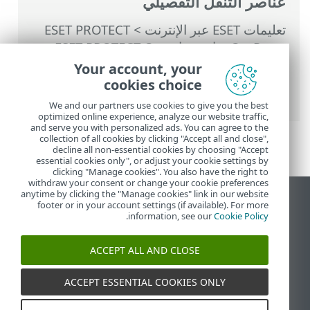
عناصر التنقل التفصيلي
تعليمات ESET عبر الإنترنت
>
ESET PROTECT
On-Prem
>
استخدام ‎ESET PROTECT On-
Prem
>
القائمة الرئيسية ESET PROTECT On-
Your account, your
Prem
>
المزيد
>
مستخدمو الكمبيوتر
> إنشاء
cookies choice
مجموعة مستخدم جديدة
We and our partners use cookies to give you the best
optimized online experience, analyze our website traffic,
and serve you with personalized ads. You can agree to the
collection of all cookies by clicking "Accept all and close",
decline all non-essential cookies by choosing "Accept
essential cookies only", or adjust your cookie settings by
clicking "Manage cookies". You also have the right to
withdraw your consent or change your cookie preferences
anytime by clicking the "Manage cookies" link in our website
عرض موقع سطح المكتب
footer or in your account settings (if available). For more
.
information, see our
Cookie Policy
End of Life
قاعدة معارف ESET
ACCEPT ALL AND CLOSE
منتدى ESET
ESET Status Portal
ACCEPT ESSENTIAL COOKIES ONLY
الدعم الإقليمي