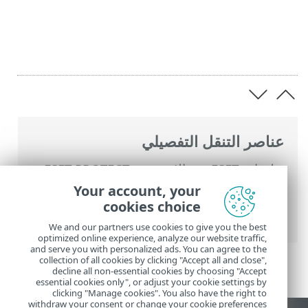
عناصر التنقل التفصيلي
تعليمات ESET عبر الإنترنت
>
ESET PROTECT
On-Prem
>
استخدام ‎ESET PROTECT On-
Your account, your
Prem
>
القائمة الرئيسية ESET PROTECT On-
cookies choice
Prem
>
النُهج
> تعيين نهج إلى عميل
We and our partners use cookies to give you the best
optimized online experience, analyze our website traffic,
and serve you with personalized ads. You can agree to the
collection of all cookies by clicking "Accept all and close",
decline all non-essential cookies by choosing "Accept
essential cookies only", or adjust your cookie settings by
clicking "Manage cookies". You also have the right to
withdraw your consent or change your cookie preferences