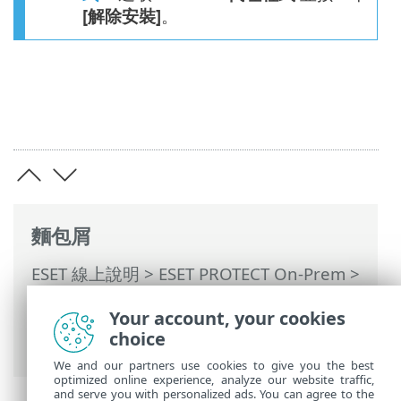
[解除安裝]
。
麵包屑
ESET 線上說明
>
ESET PROTECT On-Prem
>
使用 ESET PROTECT On-Prem
>
ESET
Your account, your cookies
PROTECT On-Prem 主功能表
>
工作
>
用戶
choice
端工作
>
軟體安裝
> Safetica 軟體
We and our partners use cookies to give you the best
optimized online experience, analyze our website traffic,
and serve you with personalized ads. You can agree to the