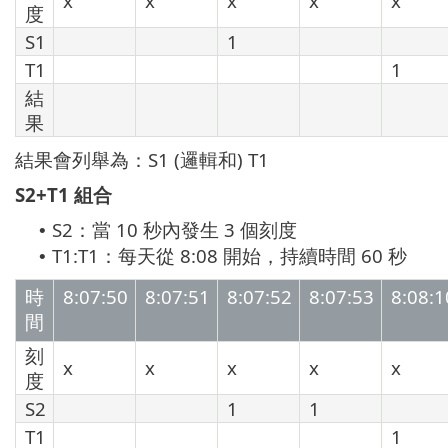
x
x
x
x
x
度
S1
1
T1
1
結
果
結果會列舉為：S1 (邏輯和) T1
S2+T1 組合
S2：當 10 秒內發生 3 個刻度
•
T1:T1：每天從 8:08 開始，持續時間 60 秒
•
時
8:07:50
8:07:51
8:07:52
8:07:53
8:08:1
間
刻
x
x
x
x
x
度
S2
1
1
T1
1