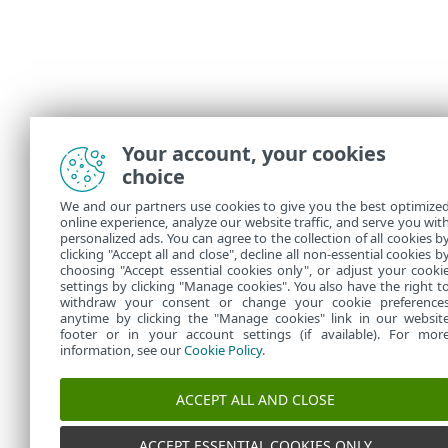
Your account, your cookies
choice
We and our partners use cookies to give you the best optimize
online experience, analyze our website traffic, and serve you wit
personalized ads. You can agree to the collection of all cookies b
clicking "Accept all and close", decline all non-essential cookies b
choosing "Accept essential cookies only", or adjust your cooki
settings by clicking "Manage cookies". You also have the right t
withdraw your consent or change your cookie preference
anytime by clicking the "Manage cookies" link in our websit
footer or in your account settings (if available). For mor
information, see our
Cookie Policy
.
ACCEPT ALL AND CLOSE
ACCEPT ESSENTIAL COOKIES ONLY