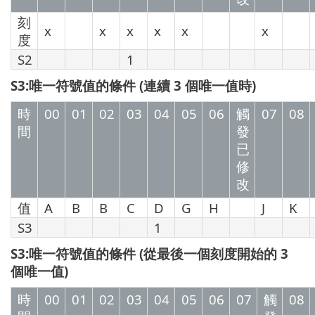
刻
x
x
x
x
x
x
度
S2
1
S3:唯一符號值的條件 (連續 3 個唯一值時)
時
00
01
02
03
04
05
06
觸
07
08
間
發
已
修
改
值
A
B
B
C
D
G
H
J
K
S3
1
S3:唯一符號值的條件 (從最後一個刻度開始的 3
個唯一值)
時
00
01
02
03
04
05
06
07
觸
08