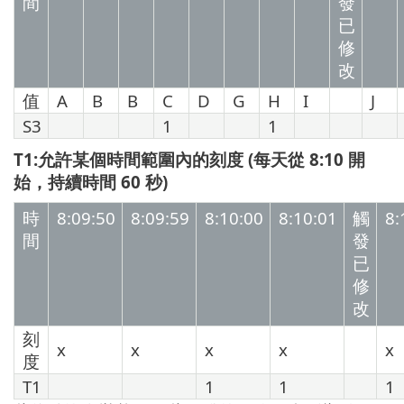
間
發
已
修
改
值
A
B
B
C
D
G
H
I
J
S3
1
1
T1:允許某個時間範圍內的刻度 (每天從 8:10 開
始，持續時間 60 秒)
時
8:09:50
8:09:59
8:10:00
8:10:01
觸
8:
間
發
已
修
改
刻
x
x
x
x
x
度
T1
1
1
1