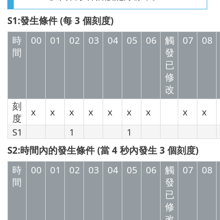
S1:發生條件 (每 3 個刻度)
時
00
01
02
03
04
05
06
觸
07
08
間
發
已
修
改
刻
x
x
x
x
x
x
x
x
x
度
S1
1
1
S2:時間內的發生條件 (當 4 秒內發生 3 個刻度)
時
00
01
02
03
04
05
06
觸
07
08
間
發
已
修
改