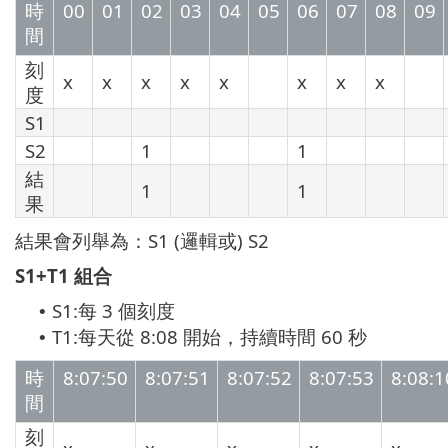
時
00
01
02
03
04
05
06
07
08
09
間
刻
x
x
x
x
x
x
x
x
度
S1
S2
1
1
結
1
1
果
結果會列舉為：S1 (邏輯或) S2
S1+T1 組合
S1:每 3 個刻度
•
T1:每天從 8:08 開始，持續時間 60 秒
•
時
8:07:50
8:07:51
8:07:52
8:07:53
8:08:1
間
刻