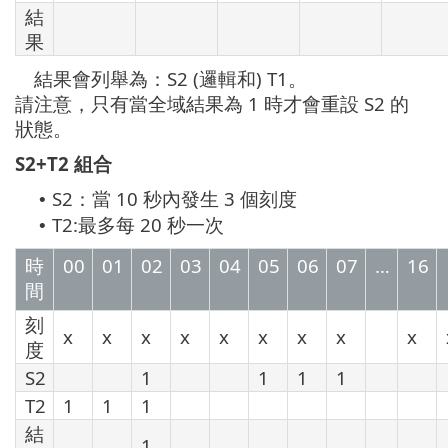
結
果
結果會列舉為：S2 (邏輯和) T1。
請注意，只有當全域結果為 1 時才會重設 S2 的
狀態。
S2+T2 組合
S2：當 10 秒內發生 3 個刻度
•
T2:最多每 20 秒一次
•
時
00
01
02
03
04
05
06
07
…
16
間
刻
x
x
x
x
x
x
x
x
x
度
S2
1
1
1
1
T2
1
1
1
結
1