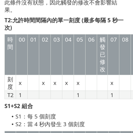
此條件沒有狀態，因此觸發的修改不會影響結
果。
T2:允許時間間隔內的單一刻度 (最多每隔 5 秒一
次)
時
00
01
02
03
04
05
06
觸
07
08
間
發
已
修
改
刻
x
x
x
x
x
x
度
T2
1
1
1
S1+S2 組合
S1：每 5 個刻度
•
S2：當 4 秒內發生 3 個刻度
•