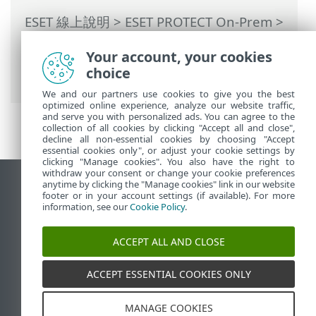
ESET 線上說明
>
ESET PROTECT On-Prem
>
使用 ESET PROTECT On-Prem
>
ESET
Your account, your cookies
PROTECT On-Prem 主功能表
>
工作
>
伺服
choice
器工作
> 代理程式部署
We and our partners use cookies to give you the best
optimized online experience, analyze our website traffic,
and serve you with personalized ads. You can agree to the
collection of all cookies by clicking "Accept all and close",
decline all non-essential cookies by choosing "Accept
essential cookies only", or adjust your cookie settings by
clicking "Manage cookies". You also have the right to
withdraw your consent or change your cookie preferences
anytime by clicking the "Manage cookies" link in our website
檢視桌面網站
footer or in your account settings (if available). For more
End of Life
information, see our
Cookie Policy
.
ESET 知識庫
ACCEPT ALL AND CLOSE
ESET 論壇
ESET Status Portal
ACCEPT ESSENTIAL COOKIES ONLY
地區設定
MANAGE COOKIES