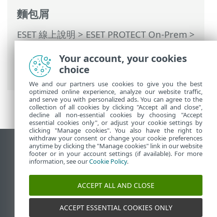
麵包屑
ESET 線上說明
>
ESET PROTECT On-Prem
>
使用 ESET PROTECT On-Prem
>
ESET
Your account, your cookies
PROTECT On-Prem 主功能表
>
報告
> 過期
choice
的應用程式
We and our partners use cookies to give you the best
optimized online experience, analyze our website traffic,
and serve you with personalized ads. You can agree to the
collection of all cookies by clicking "Accept all and close",
decline all non-essential cookies by choosing "Accept
essential cookies only", or adjust your cookie settings by
clicking "Manage cookies". You also have the right to
withdraw your consent or change your cookie preferences
anytime by clicking the "Manage cookies" link in our website
檢視桌面網站
footer or in your account settings (if available). For more
End of Life
information, see our
Cookie Policy
.
ESET 知識庫
ACCEPT ALL AND CLOSE
ESET 論壇
ESET Status Portal
ACCEPT ESSENTIAL COOKIES ONLY
地區設定