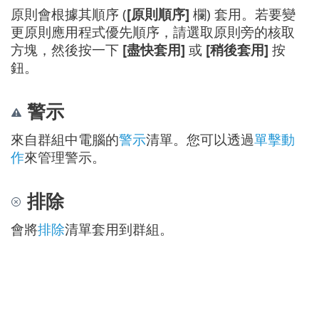
原則會根據其順序 (
[原則順序]
欄) 套用。若要變
更原則應用程式優先順序，請選取原則旁的核取
方塊，然後按一下
[盡快套用]
或
[稍後套用]
按
鈕。
警示
來自群組中電腦的
警示
清單。您可以透過
單擊動
作
來管理警示。
排除
會將
排除
清單套用到群組。