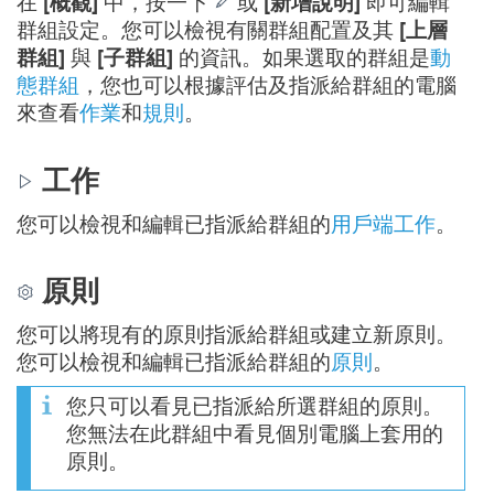
在
[概觀]
中，按一下
或
[新增說明]
即可編輯
群組設定。您可以檢視有關群組配置及其
[上層
群組]
與
[子群組]
的資訊。如果選取的群組是
動
態群組
，您也可以根據評估及指派給群組的電腦
來查看
作業
和
規則
。
工作
您可以檢視和編輯已指派給群組的
用戶端工作
。
原則
您可以將現有的原則指派給群組或建立新原則。
您可以檢視和編輯已指派給群組的
原則
。
您只可以看見已指派給所選群組的原則。
您無法在此群組中看見個別電腦上套用的
原則。