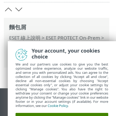
麵包屑
ESET 線上說明
>
ESET PROTECT On-Prem
>
使用 ESET PROTECT On-Prem
>
ESET
Your account, your cookies
PROTECT On-Prem 主功能表
>
電腦
>
群組
choice
> 群組詳細資訊
We and our partners use cookies to give you the best
optimized online experience, analyze our website traffic,
and serve you with personalized ads. You can agree to the
collection of all cookies by clicking "Accept all and close",
decline all non-essential cookies by choosing "Accept
essential cookies only", or adjust your cookie settings by
clicking "Manage cookies". You also have the right to
withdraw your consent or change your cookie preferences
anytime by clicking the "Manage cookies" link in our website
檢視桌面網站
footer or in your account settings (if available). For more
End of Life
information, see our
Cookie Policy
.
ESET 知識庫