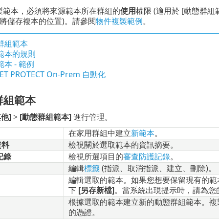
製範本，必須將來源範本所在群組的
使用
權限 (適用於 [動態群組
(將儲存複本的位置)。請參閱
物件複製範例
。
群組範本
範本的規則
本 - 範例
ET PROTECT On-Prem 自動化
群組範本
其他]
>
[動態群組範本]
進行管理。
在家用群組中建立
新範本
。
資料
檢視關於選取範本的資訊摘要。
記錄
檢視所選項目的
審查防護記錄
。
編輯
標籤
(指派、取消指派、建立、刪除)。
編輯選取的範本。如果您想要保留現有的範
下
[另存新檔]
。當系統出現提示時，請為您
根據選取的範本建立新的動態群組範本。複
的憑證。