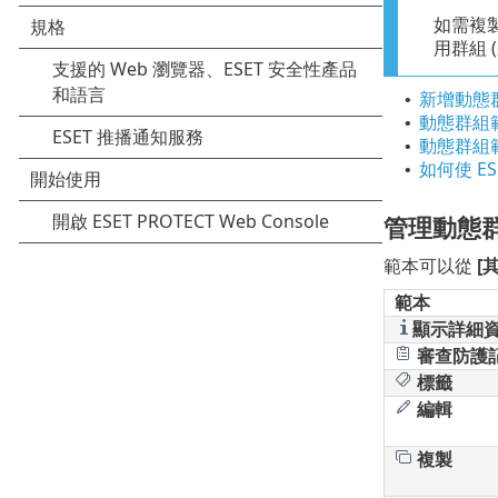
如需複
用群組 
新增動態
•
動態群組
•
動態群組範
•
如何使 ES
•
管理動態
範本可以從
[
範本
顯示詳細
審查防護
標籤
編輯
複製