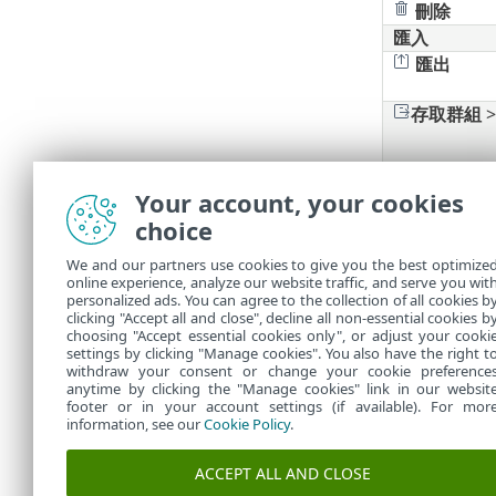
刪除
匯入
匯出
存取群組
Your account, your cookies
過濾器及
choice
您可以自訂目前的
We and our partners use cookies to give you the best optimize
online experience, analyze our website traffic, and serve you wit
管理側邊
•
personalized ads. You can agree to the collection of all cookies b
新增
過濾
clicking "Accept all and close", decline all non-essential cookies b
•
choosing "Accept essential cookies only", or adjust your cooki
settings by clicking "Manage cookies". You also have the right t
withdraw your consent or change your cookie preference
anytime by clicking the "Manage cookies" link in our websit
footer or in your account settings (if available). For mor
information, see our
Cookie Policy
.
ACCEPT ALL AND CLOSE