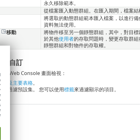
永久移除範本。
從檔案匯入動態群組。在匯入期間，檔案結
將選取的動態群組範本匯入檔案，以進行備份
資料無法使用。
>
移動
將物件移至另一個靜態群組，其中，對目標
於其他
使用者
的存取問題時，變更存取群組
靜態群組和對物件的存取權。
配置自訂
 Web Console 畫面檢視：
d
h
面板及主要表格
。
y
器
及過濾預設集。 您可以使用
標籤
來過濾顯示的項目。
y
e
o
s
e
e