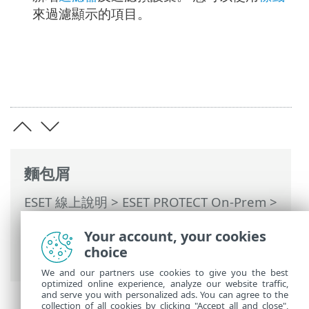
來過濾顯示的項目。
麵包屑
ESET 線上說明
>
ESET PROTECT On-Prem
>
使用 ESET PROTECT On-Prem
>
ESET
Your account, your cookies
PROTECT On-Prem 主功能表
>
其他
>
憑證
choice
> 對等憑證
We and our partners use cookies to give you the best
optimized online experience, analyze our website traffic,
and serve you with personalized ads. You can agree to the
collection of all cookies by clicking "Accept all and close",