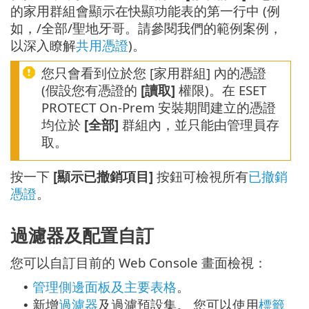
的家用群組會顯示在快顯功能表的第一行中 (例
如，/全部/聖地牙哥。請參閱我們的範例案例，
以深入瞭解
共用憑證
)。
您只會看到位於您 [家用群組] 內的憑證
(假設您有憑證的
[讀取]
權限)。在 ESET
PROTECT On-Prem 安裝期間建立的憑證
均位於
[全部]
群組內，並只能由管理員存
取。
按一下
[顯示已撤銷項目]
按鈕可檢視所有
已撤銷
憑證
。
過濾器及配置自訂
您可以自訂目前的 Web Console 畫面檢視：
管理側邊面板及主要表格
。
•
新增
過濾器
及過濾預設集。 您可以使用
標籤
•