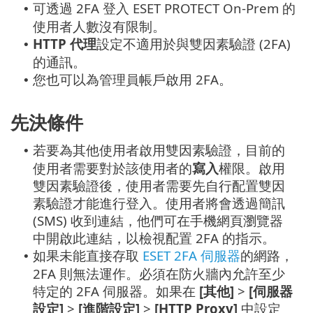
可透過 2FA 登入 ESET PROTECT On-Prem 的
•
使用者人數沒有限制。
HTTP 代理
設定不適用於與雙因素驗證 (2FA)
•
的通訊。
您也可以為管理員帳戶啟用 2FA。
•
先決條件
若要為其他使用者啟用雙因素驗證，目前的
•
使用者需要對於該使用者的
寫入
權限。啟用
雙因素驗證後，使用者需要先自行配置雙因
素驗證才能進行登入。使用者將會透過簡訊
(SMS) 收到連結，他們可在手機網頁瀏覽器
中開啟此連結，以檢視配置 2FA 的指示。
如果未能直接存取
ESET 2FA 伺服器
的網路，
•
2FA 則無法運作。必須在防火牆內允許至少
特定的 2FA 伺服器。如果在
[其他]
>
[伺服器
設定]
>
[進階設定]
>
[HTTP Proxy]
中設定