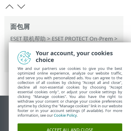
面包屑
ESET 联机帮助
>
ESET PROTECT On-Prem
>
使用 ESET PROTECT On-Prem
>
ESET
Your account, your cookies
PROTECT On-Prem 主菜单
>
更多
>
访问权
choice
限
>
权限集
> 管理权限集
We and our partners use cookies to give you the best
optimized online experience, analyze our website traffic,
and serve you with personalized ads. You can agree to the
collection of all cookies by clicking "Accept all and close",
decline all non-essential cookies by choosing "Accept
essential cookies only", or adjust your cookie settings by
clicking "Manage cookies". You also have the right to
withdraw your consent or change your cookie preferences
anytime by clicking the "Manage cookies" link in our website
查看桌面站点
footer or in your account settings (if available). For more
End of Life
information, see our
Cookie Policy
.
ESET 知识库
ACCEPT ALL AND CLOSE