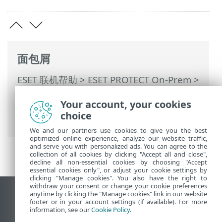
面包屑
ESET 联机帮助
>
ESET PROTECT On-Prem
>
使用 ESET PROTECT On-Prem
>
ESET
Your account, your cookies
PROTECT On-Prem 主菜单
>
更多
> 访问权
choice
限
We and our partners use cookies to give you the best
optimized online experience, analyze our website traffic,
and serve you with personalized ads. You can agree to the
collection of all cookies by clicking "Accept all and close",
decline all non-essential cookies by choosing "Accept
essential cookies only", or adjust your cookie settings by
clicking "Manage cookies". You also have the right to
withdraw your consent or change your cookie preferences
anytime by clicking the "Manage cookies" link in our website
查看桌面站点
footer or in your account settings (if available). For more
End of Life
information, see our
Cookie Policy
.