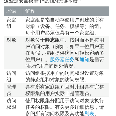
这些是安全模型中使用的关键术语：
术语
解释
家庭
家庭组是指自动存储用户创建的所有
组
对象（设备、任务、模板等）的组。
每个用户必须仅具有一个家庭组。
对象
对象位于
静态组
中。按组而不是按用
户访问对象（例如，如果一位用户正
在度假，按组提供访问可轻松容纳多
位用户）。
服务器任务
和
通知
是需要
“执行”用户的例外情况。
访问
访问组根据用户的访问权限设置对象
组
的静态组和对象的访问权限。
管理
具有
所有
家庭组并且对此组具有完整
员
权限集的用户实际上是管理员。
访问
使用权限集分配用于访问对象或执行
权限
任务的权限。有关更多详细信息，请
参阅所有访问权限及其功能
列表
。