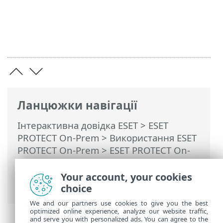
Ланцюжки навігації
Інтерактивна довідка ESET
>
ESET
PROTECT On-Prem
>
Використання ESET
PROTECT On-Prem
>
ESET PROTECT On-
Prem Головне меню
>
Докладніше
>
Права доступу
>
Користувачі
> Дії
Your account, your cookies
користувача та відомості про нього
choice
We and our partners use cookies to give you the best
optimized online experience, analyze our website traffic,
and serve you with personalized ads. You can agree to the