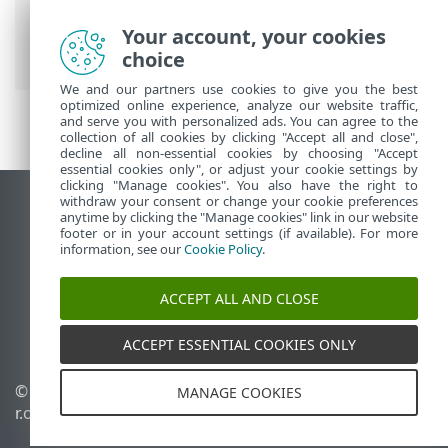
Prem Головне меню
>
Докладніше
>
Права доступу
>
Користувачі
> Зміна
Your account, your cookies
пароля користувача
choice
We and our partners use cookies to give you the best
optimized online experience, analyze our website traffic,
and serve you with personalized ads. You can agree to the
collection of all cookies by clicking "Accept all and close",
decline all non-essential cookies by choosing "Accept
essential cookies only", or adjust your cookie settings by
clicking "Manage cookies". You also have the right to
withdraw your consent or change your cookie preferences
Переглянути повну версію
anytime by clicking the "Manage cookies" link in our website
footer or in your account settings (if available). For more
End of Life
information, see our
Cookie Policy
.
База знань ESET
Форум ESET
ACCEPT ALL AND CLOSE
ESET Status Portal
Регіональна підтримка
ACCEPT ESSENTIAL COOKIES ONLY
© 1992 - 2026 ESET, spol. s
Керувати файлами cookie
MANAGE COOKIES
r.o. - Усі права захищено.
Політика щодо файлів
cookie