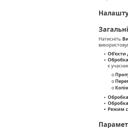
Налашту
Загальн
Натисніть
В
використову
Об’єкти 
•
Обробка
•
є учасни
Проп
o
Пере
o
Копі
o
Обробка
•
Обробка
•
Режим с
•
Парамет