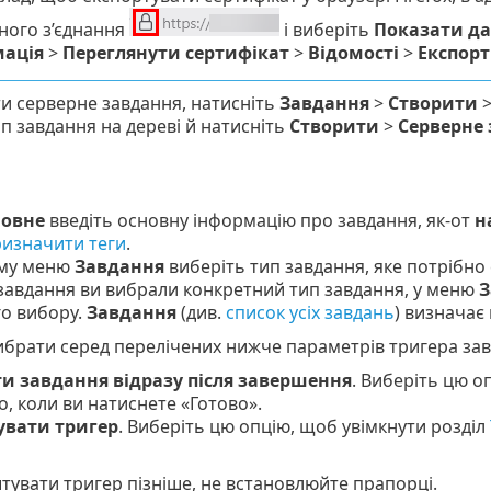
ного з’єднання
і виберіть
Показати да
мація
>
Переглянути сертифікат
>
Відомості
>
Експорт
и серверне завдання, натисніть
Завдання
>
Створити
п завдання на дереві й натисніть
Створити
>
Серверне
овне
введіть основну інформацію про завдання, як-от
н
изначити теги
.
ому меню
Завдання
виберіть тип завдання, яке потрібно
завдання ви вибрали конкретний тип завдання, у меню
З
о вибору.
Завдання
(див.
список усіх завдань
) визначає
брати серед перелічених нижче параметрів тригера зав
и завдання відразу після завершення
. Виберіть цю 
го, коли ви натиснете «Готово».
вати тригер
. Виберіть цю опцію, щоб увімкнути розділ
увати тригер пізніше, не встановлюйте прапорці.