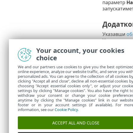
параметр
На
запускатимет
Додатко
Указавши
об
Установлюва
Your account, your cookies
Звіт
choice
Усі налаштов
We and our partners use cookies to give you the best optimize
online experience, analyze our website traffic, and serve you wit
У розділі
Зав
personalized ads. You can agree to the collection of all cookies b
завдання.
clicking "Accept all and close", decline all non-essential cookies b
choosing "Accept essential cookies only", or adjust your cooki
settings by clicking "Manage cookies". You also have the right t
withdraw your consent or change your cookie preference
anytime by clicking the "Manage cookies" link in our websit
footer or in your account settings (if available). For mor
information, see our
Cookie Policy
.
ACCEPT ALL AND CLOSE