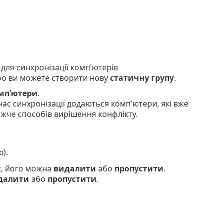
для синхронізації комп’ютерів
бо ви можете створити нову
статичну групу
.
мп’ютери
.
 час синхронізації додаються комп’ютери, які вже
ижче способів вирішення конфлікту.
).
є, його можна
видалити
або
пропустити
.
далити
або
пропустити
.