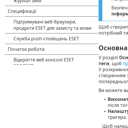
безпеч
інфор
Щоб створит
потрібний ти
Основна
У розділі
Осн
теги
, щоб
пр
У розкривн
створенням 
попередньог
Ви можете ви
Виконат
•
після то
Налашту
•
тригера.
Щоб налашт