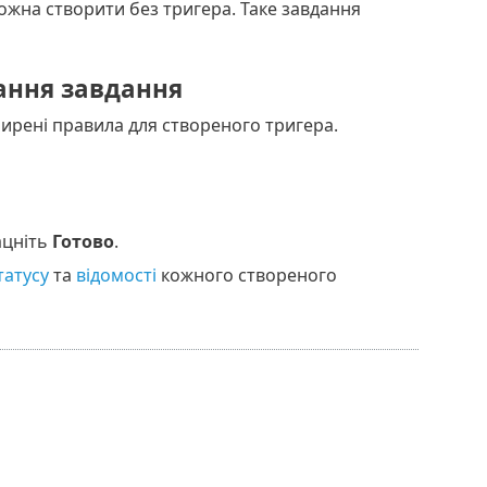
ожна створити без тригера. Таке завдання
ання завдання
ирені правила для створеного тригера.
ацніть
Готово
.
татусу
та
відомості
кожного створеного