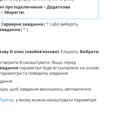
ні про підключення
>
Додаткова
>
Зберегти
.
>
Серверне завдання
(
) або виберіть
 завдання
(
).
азву й опис (необов’язково)
. Клацніть
Вибрати
 створити й налаштувати. Якщо перед
авдання
параметри буде встановлено на основі
 параметри та поведінку завдання.
дання.
опцію, щоб завдання виконалось автоматично
Тригер
, у якому можна налаштувати параметри