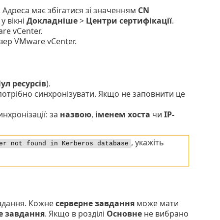
. Адреса має збігатися зі значенням
CN
у вікні
Докладніше
>
Центри сертифікації
.
re vCenter.
рвер VMware vCenter.
ул ресурсів
).
 потрібно синхронізувати. Якщо не заповнити це
инхронізації: за
назвою
,
іменем хоста
чи
IP-
, укажіть
er not found in Kerberos database
вдання. Кожне
серверне завдання
може мати
е завдання
. Якщо в розділі
Основне
не вибрано