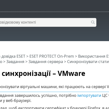
 довідка ESET
>
ESET PROTECT On-Prem
>
Використання E
ю
>
Завдання
>
Завдання сервера
>
Синхронізувати стати
синхронізації – VMware
нізувати віртуальні машини, які працюють на сервері V
вдання завершилось успішно, потрібно
імпортувати
ЦС 
 у веб-браузері.
ад, щоб експортувати сертифікат у браузері Firefox, в 