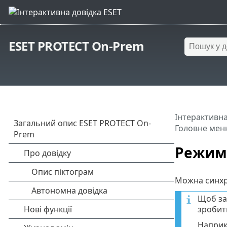
ESET PROTECT On-Prem
Інтерактивна
Головне мен
Режим 
Можна синхро
Щоб за
зробити
Наприкл