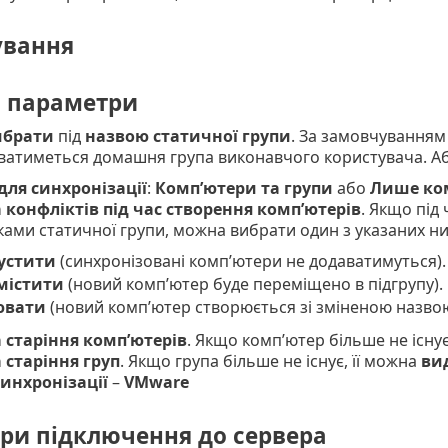
вання
і параметри
ибрати
під
назвою статичної групи
. За замовчуванням 
ватиметься домашня група виконавчого користувача. А
для синхронізації
:
Комп’ютери та групи
або
Лише
ко
 конфліктів під час створення комп’ютерів
. Якщо під
ками статичної групи, можна вибрати один з указаних н
устити
(синхронізовані комп’ютери не додаватимуться).
містити
(новий комп’ютер буде переміщено в підгрупу).
ювати
(новий комп’ютер створюється зі зміненою назвою
 старіння комп’ютерів
. Якщо комп’ютер більше не існу
 старіння груп
. Якщо група більше не існує, її можна
ви
инхронізації
–
VMware
ри підключення до сервера