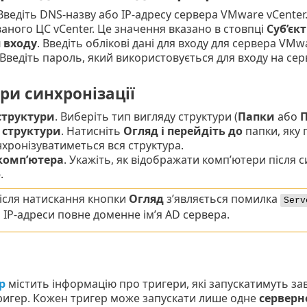
 Введіть DNS-назву або IP-адресу сервера VMware vCenter
аного ЦС vCenter. Це значення вказано в стовпці
Суб’єкт
я входу
. Введіть облікові дані для входу для сервера VMwa
 Введіть пароль, який використовується для входу на се
ри синхронізації
структури
. Виберіть тип вигляду структури (
Папки
або
П
 структури
. Натисніть
Огляд і перейдіть до
папки, яку
нхронізуватиметься вся структура.
комп’ютера
. Укажіть, як відображати комп’ютери після с
ю
.
ісля натискання кнопки
Огляд
з’являється помилка
Serv
 IP-адреси повне доменне ім’я AD сервера.
р
містить інформацію про тригери, які запускатимуть за
ригер. Кожен тригер може запускати лише одне
серверн