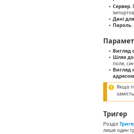
Сервер
.
•
імпортов
Дані дл
•
Пароль
.
•
Парамет
Вигляд 
•
Шлях до
•
поле, си
Вигляд 
•
адресо
Якщо п
замість
Тригер
Розділ
Триге
лише один т