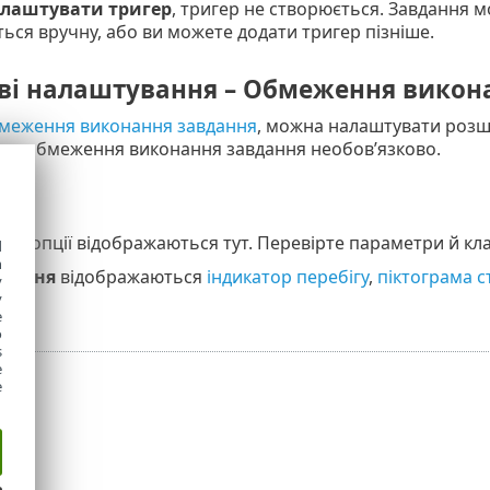
лаштувати тригер
, тригер не створюється. Завдання м
ься вручну, або ви можете додати тригер пізніше.
ві налаштування – Обмеження викон
меження виконання завдання
, можна налаштувати розш
ти обмеження виконання завдання необов’язково.
ані опції відображаються тут. Перевірте параметри й кл
d
h
дання
відображаються
індикатор перебігу
,
піктограма с
y
y
e
o
s
e
e