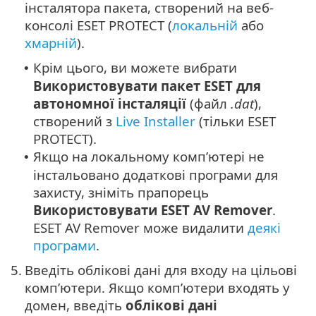
інсталятора пакета, створений на веб-
консолі ESET PROTECT (
локальній
або
хмарній
).
Крім цього, ви можете вибрати
•
Використовувати пакет ESET для
автономної інсталяції
(файл
.dat
),
створений з
Live Installer
(тільки
ESET
PROTECT
).
Якщо на локальному комп’ютері не
•
інстальовано додаткові програми для
захисту, зніміть прапорець
Використовувати ESET AV Remover
.
ESET AV Remover може видалити
деякі
програми
.
5.
Введіть облікові дані для входу на цільові
комп’ютери. Якщо комп’ютери входять у
домен, введіть
облікові дані