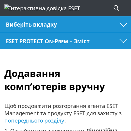
Виберіть вкладку
ESET PROTECT On-Prem – Зміст
Додавання
комп’ютерів вручну
Щоб продовжити розгортання агента ESET
Management та продукту ESET для захисту з
попереднього розділу
:
1.
Ознайомтеся з документом
Ліцензійна