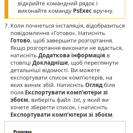
відкрийте командний рядок і
виконайте команду
PsExec
вручну.
7.
Коли почнеться інсталяція, відобразиться
повідомлення «Готово». Натисніть
Готово
, щоб завершити розгортання.
Якщо розгортання виконати не вдасться,
натисніть
Додаткова інформація
в
стовпці
Докладніше
, щоб переглянути
детальніші відомості. Ви можете
експортувати список комп’ютерів, на
яких виник збій. Натисніть
Огляд
біля
поля
Експортувати комп’ютери зі
збоєм
, виберіть файл
.txt
, у який ви
хочете зберегти список, і натисніть
Експортувати комп’ютери зі збоєм
.