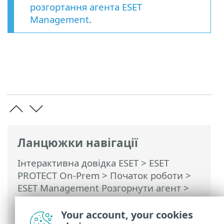
розгортання агента ESET
Management
.
Ланцюжки навігації
Інтерактивна довідка ESET
>
ESET
PROTECT On-Prem
>
Початок роботи
>
ESET Management Pозгорнути агент
>
Віддалене розгортання
>
ESET Remote
Deployment Tool
> Додавання
Your account, your cookies