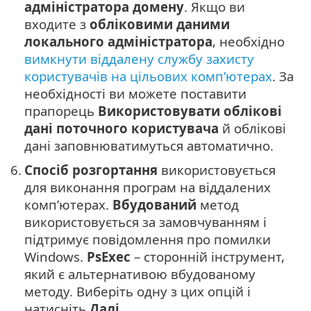
адміністратора домену
. Якщо ви
входите з
обліковими даними
локального адміністратора
, необхідно
вимкнути віддалену службу захисту
користувачів на цільових комп’ютерах
. За
необхідності ви можете поставити
прапорець
Використовувати облікові
дані поточного користувача
й облікові
дані заповнюватимуться автоматично.
6.
Спосіб розгортання
використовується
для виконання програм на віддалених
комп’ютерах.
Вбудований
метод
використовується за замовчуванням і
підтримує повідомлення про помилки
Windows.
PsExec
– сторонній інструмент,
який є альтернативою вбудованому
методу. Виберіть одну з цих опцій і
натисніть
Далі
.