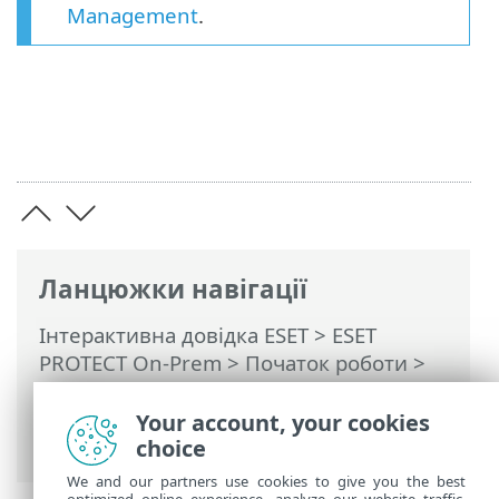
Management
.
Ланцюжки навігації
Інтерактивна довідка ESET
>
ESET
PROTECT On-Prem
>
Початок роботи
>
ESET Management Pозгорнути агент
>
Віддалене розгортання
> ESET Remote
Your account, your cookies
Deployment Tool
choice
We and our partners use cookies to give you the best