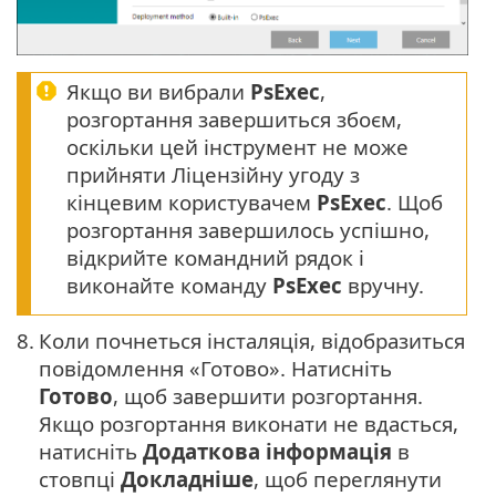
Якщо ви вибрали
PsExec
,
розгортання завершиться збоєм,
оскільки цей інструмент не може
прийняти Ліцензійну угоду з
кінцевим користувачем
PsExec
. Щоб
розгортання завершилось успішно,
відкрийте командний рядок і
виконайте команду
PsExec
вручну.
8.
Коли почнеться інсталяція, відобразиться
повідомлення «Готово». Натисніть
Готово
, щоб завершити розгортання.
Якщо розгортання виконати не вдасться,
натисніть
Додаткова інформація
в
стовпці
Докладніше
, щоб переглянути