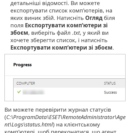
детальніші відомості. Ви можете
експортувати список комп’ютерів, на
яких виник збій. Натисніть
Огляд
біля
поля
Експортувати комп’ютери зі
збоєм
, виберіть файл
.txt
, у який ви
хочете зберегти список, і натисніть
Експортувати комп’ютери зі збоєм
.
Ви можете перевірити журнал статусів
(
C:\ProgramData\ESET\RemoteAdministrator\Age
nt\Logs\status.html
) на клієнтському
комп’ютері, щоб переконатися, що агент