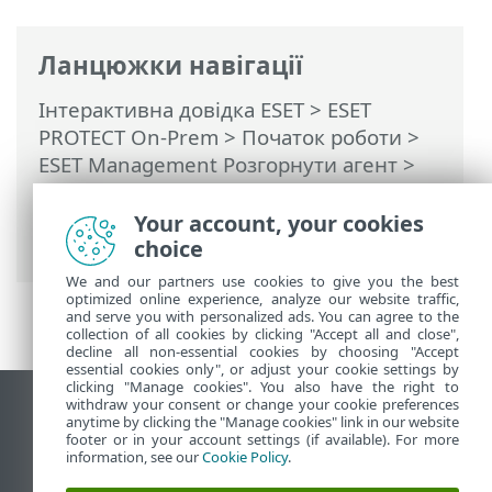
Ланцюжки навігації
Інтерактивна довідка ESET
>
ESET
PROTECT On-Prem
>
Початок роботи
>
ESET Management Pозгорнути агент
>
Віддалене розгортання
>
ESET Remote
Deployment Tool
> Імпорт списку
Your account, your cookies
комп’ютерів
choice
We and our partners use cookies to give you the best
optimized online experience, analyze our website traffic,
and serve you with personalized ads. You can agree to the
collection of all cookies by clicking "Accept all and close",
decline all non-essential cookies by choosing "Accept
essential cookies only", or adjust your cookie settings by
clicking "Manage cookies". You also have the right to
withdraw your consent or change your cookie preferences
Переглянути повну версію
anytime by clicking the "Manage cookies" link in our website
footer or in your account settings (if available). For more
End of Life
information, see our
Cookie Policy
.
База знань ESET