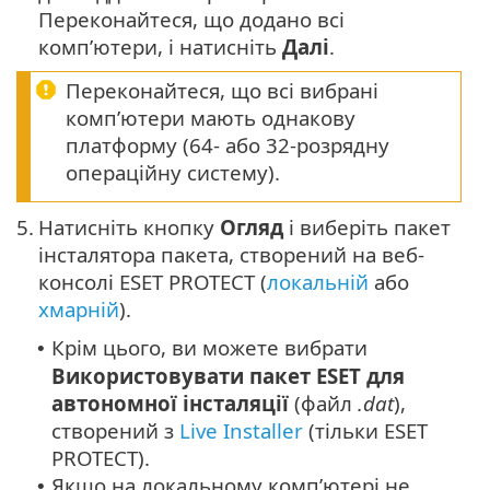
Переконайтеся, що додано всі
комп’ютери, і натисніть
Далі
.
Переконайтеся, що всі вибрані
комп’ютери мають однакову
платформу (64- або 32-розрядну
операційну систему).
5.
Натисніть кнопку
Огляд
і виберіть пакет
інсталятора пакета, створений на веб-
консолі ESET PROTECT (
локальній
або
хмарній
).
Крім цього, ви можете вибрати
•
Використовувати пакет ESET для
автономної інсталяції
(файл
.dat
),
створений з
Live Installer
(тільки
ESET
PROTECT
).
Якщо на локальному комп’ютері не
•