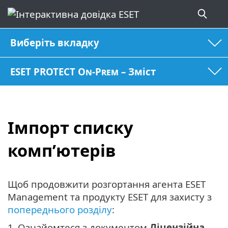
Виберіть вкладку
ESET PROTECT On-Prem – Зміст
Імпорт списку
комп’ютерів
Щоб продовжити розгортання агента ESET
Management та продукту ESET для захисту з
попереднього розділу
:
1.
Ознайомтеся з документом
Ліцензійна