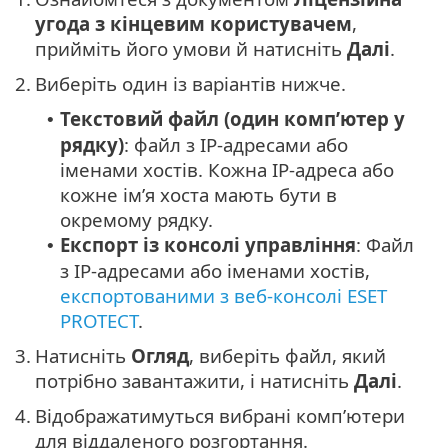
угода з кінцевим користувачем
,
прийміть його умови й натисніть
Далі
.
2.
Виберіть один із варіантів нижче.
Текстовий файл (один комп’ютер у
•
рядку)
: файл з IP-адресами або
іменами хостів. Кожна IP-адреса або
кожне ім’я хоста мають бути в
окремому рядку.
Експорт із консолі управління
: Файл
•
з IP-адресами або іменами хостів,
експортованими з веб-консолі ESET
PROTECT
.
3.
Натисніть
Огляд
, виберіть файл, який
потрібно завантажити, і натисніть
Далі
.
4.
Відображатимуться вибрані комп’ютери
для віддаленого розгортання.