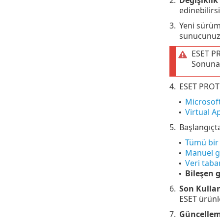
edinebilirsi
3.
Yeni sürü
sunucunuz 
ESET PR
Sonuna 
4.
ESET PROTE
Microsof
•
Virtual A
•
5.
Başlangıçt
Tümü bir 
•
Manuel g
•
Veri tab
•
Bileşen 
•
6.
Son Kullan
ESET ürünle
7.
Güncellem