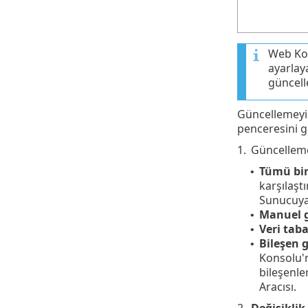
Web Kon
ayarlaya
güncelle
Güncellemeyi
penceresini g
1.
Güncelleme
Tümü bir
•
karşılaşt
Sunucuya 
Manuel 
•
Veri tab
•
Bileşen 
•
Konsolu'n
bileşenl
Aracısı.
2.
Değişikli