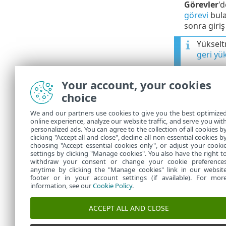
Görevler
'd
görevi
bula
sonra giri
Yükselt
geri yü
ESET PROTECT
Your account, your cookies
Aracılar veya
choice
cihazlardaki 
olarak çalıştır
We and our partners use cookies to give you the best optimize
online experience, analyze our website traffic, and serve you wit
Tüm ESE
personalized ads. You can agree to the collection of all cookies b
clicking "Accept all and close", decline all non-essential cookies b
choosing "Accept essential cookies only", or adjust your cooki
settings by clicking "Manage cookies". You also have the right t
withdraw your consent or change your cookie preference
anytime by clicking the "Manage cookies" link in our websit
footer or in your account settings (if available). For mor
information, see our
Cookie Policy
.
ACCEPT ALL AND CLOSE