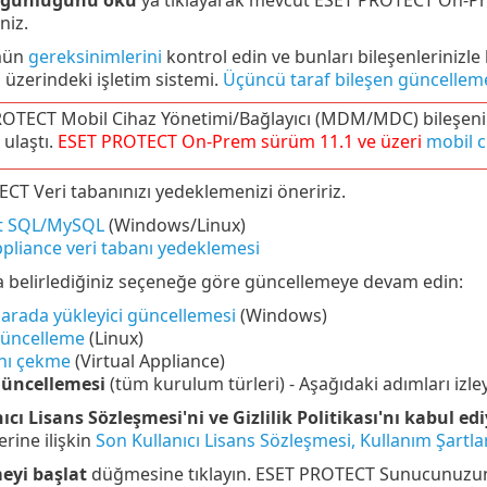
niz.
mün
gereksinimlerini
kontrol edin ve bunları bileşenlerinizle 
üzerindeki işletim sistemi.
Üçüncü taraf bileşen güncellem
OTECT Mobil Cihaz Yönetimi/Bağlayıcı (MDM/MDC) bileşeni (
ulaştı.
ESET PROTECT
On-Prem
sürüm
11.1
ve üzeri
mobil c
CT Veri tabanınızı yedeklemenizi öneririz.
t SQL/MySQL
(Windows/Linux)
ppliance veri tabanı yedeklemesi
a belirlediğiniz seçeneğe göre güncellemeye devam edin:
arada yükleyici güncellemesi
(Windows)
üncelleme
(Linux)
anı çekme
(Virtual Appliance)
güncellemesi
(tüm kurulum türleri) - Aşağıdaki adımları izley
ıcı Lisans Sözleşmesi'ni ve Gizlilik Politikası'nı kabul e
rine ilişkin
Son Kullanıcı Lisans Sözleşmesi, Kullanım Şartları 
eyi başlat
düğmesine tıklayın. ESET PROTECT Sunucunuzun 