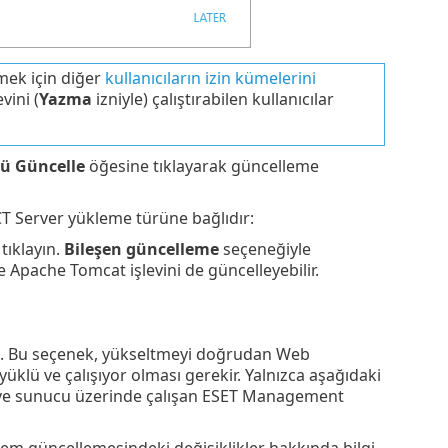
mek için diğer
kullanıcıların
izin kümelerini
vini (
Yazma
izniyle) çalıştırabilen kullanıcılar
ü Güncelle
öğesine tıklayarak güncelleme
T Server yükleme türüne bağlıdır:
ı tıklayın.
Bileşen güncelleme
seçeneğiyle
ve Apache Tomcat işlevini de güncelleyebilir.
yın. Bu seçenek, yükseltmeyi doğrudan Web
lü ve çalışıyor olması gerekir. Yalnızca aşağıdaki
 ve sunucu üzerinde çalışan ESET Management
m güncellemesindeki değişiklikler hakkında bilgi