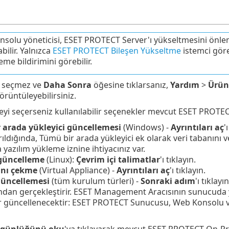
solu yöneticisi, ESET PROTECT Server'ı yükseltmesini önle
bilir. Yalnızca
ESET PROTECT Bileşen Yükseltme
istemci göre
me bildirimini görebilir.
 seçmez ve
Daha Sonra
öğesine tıklarsanız,
Yardım
>
Ürün
örüntüleyebilirsiniz.
yi seçerseniz kullanılabilir seçenekler mevcut ESET PROTEC
 arada yükleyici güncellemesi
(Windows) -
Ayrıntıları aç
'
ırıldığında, Tümü bir arada yükleyici ek olarak veri tabanını 
yazılım yükleme iznine ihtiyacınız var.
güncelleme
(Linux):
Çevrim içi talimatlar
'ı tıklayın.
anı çekme
(Virtual Appliance) -
Ayrıntıları aç
'ı tıklayın.
güncellemesi
(tüm kurulum türleri) -
Sonraki adım
'ı tıkla
dan gerçekleştirir. ESET Management Aracısının sunucuda yük
er güncellenecektir: ESET PROTECT Sunucusu, Web Konsolu
k günlüğünü oku
'ya tıklayarak mevcut ESET PROTECT On-Pre