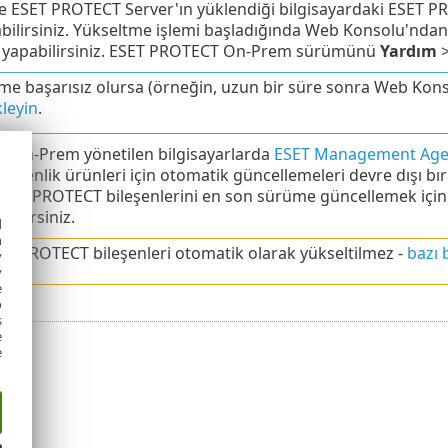
e ESET PROTECT Server'ın yüklendiği bilgisayardaki ESET PR
bilirsiniz. Yükseltme işlemi başladığında Web Konsolu'ndan
ş yapabilirsiniz. ESET PROTECT On-Prem sürümünü
Yardım
me başarısız olursa (örneğin, uzun bir süre sonra Web Kon
kleyin
.
 On-Prem yönetilen bilgisayarlarda
ESET Management Agent
 güvenlik ürünleri için otomatik güncellemeleri devre dışı 
ESET PROTECT bileşenlerini en son sürüme güncellemek içi
abilirsiniz.
d
h
T PROTECT bileşenleri otomatik olarak yükseltilmez -
bazı 
y
y
e
o
s
e
e