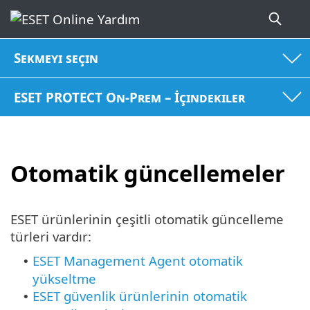
Sekmeyi seçin
ESET PROTECT On-Prem – İçindekiler
Otomatik güncellemeler
ESET ürünlerinin çeşitli otomatik güncelleme
türleri vardır:
ESET Management Agent otomatik
•
yükseltme
ESET güvenlik ürünlerinin otomatik
•