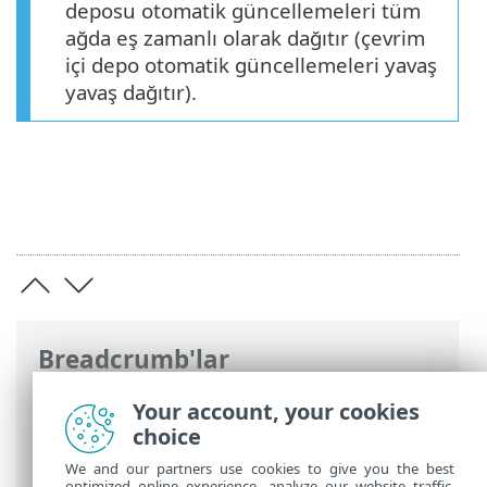
deposu otomatik güncellemeleri tüm
ağda eş zamanlı olarak dağıtır (çevrim
içi depo otomatik güncellemeleri yavaş
yavaş dağıtır).
Breadcrumb'lar
ESET Online Yardım
>
ESET PROTECT On-
Your account, your cookies
Prem
>
ESET PROTECT On-Prem Ürününü
choice
Kullanma
> Otomatik güncellemeler
We and our partners use cookies to give you the best
optimized online experience, analyze our website traffic,