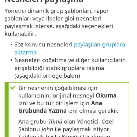
Yönetici dinamik grup şablonları, rapor
şablonları veya ilkeler gibi nesneleri
paylaşmak isterse, aşağıdaki seçenekleri
kullanabilir:
Söz konusu nesneleri
paylaşılan gruplara
•
aktarma
Nesneleri çoğaltma ve diğer kullanıcıların
•
erişebildiği statik gruplara taşıma
(aşağıdaki örneğe bakın)
Bir nesnenin çoğaltılması için
kullanıcının, orijinal nesneyi
Okuma
izni ve bu tür bir işlem için
Ana
Grubunda
Yazma
izni olması gerekir.
Ana grubu
Tümü
olan Yönetici,
Özel
Şablonu
John
ile paylaşmak istiyor.
Şablon ilk başta
Yönetici
tarafından