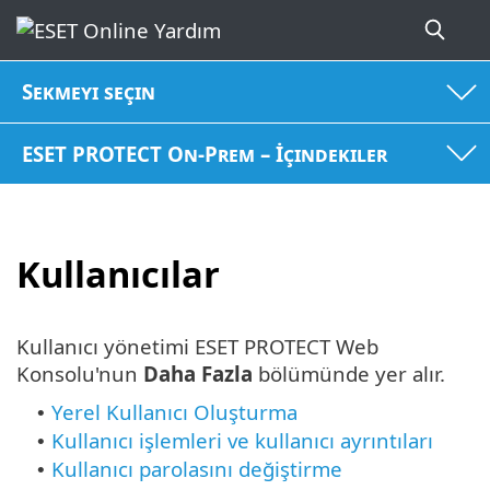
Sekmeyi seçin
ESET PROTECT On-Prem – İçindekiler
Kullanıcılar
Kullanıcı yönetimi ESET PROTECT Web
Konsolu'nun
Daha Fazla
bölümünde yer alır.
Yerel Kullanıcı Oluşturma
•
Kullanıcı işlemleri ve kullanıcı ayrıntıları
•
Kullanıcı parolasını değiştirme
•