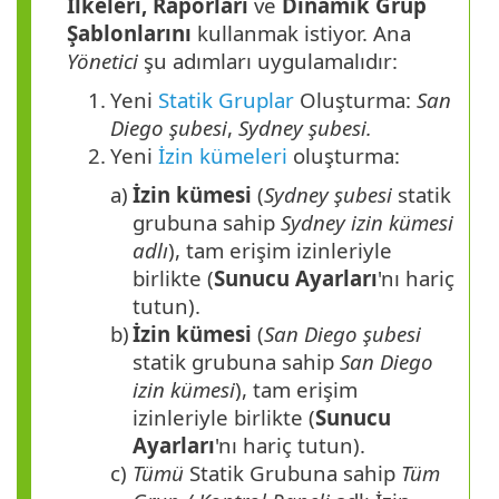
İlkeleri, Raporları
ve
Dinamik Grup
Şablonlarını
kullanmak istiyor. Ana
Yönetici
şu adımları uygulamalıdır:
1.
Yeni
Statik Gruplar
Oluşturma:
San
Diego şubesi
,
Sydney şubesi.
2.
Yeni
İzin kümeleri
oluşturma:
a)
İzin kümesi
(
Sydney şubesi
statik
grubuna sahip
Sydney izin kümesi
adlı
), tam erişim izinleriyle
birlikte (
Sunucu Ayarları
'nı hariç
tutun).
b)
İzin kümesi
(
San Diego şubesi
statik grubuna sahip
San Diego
izin kümesi
), tam erişim
izinleriyle birlikte (
Sunucu
Ayarları
'nı hariç tutun).
c)
Tümü
Statik Grubuna sahip
Tüm