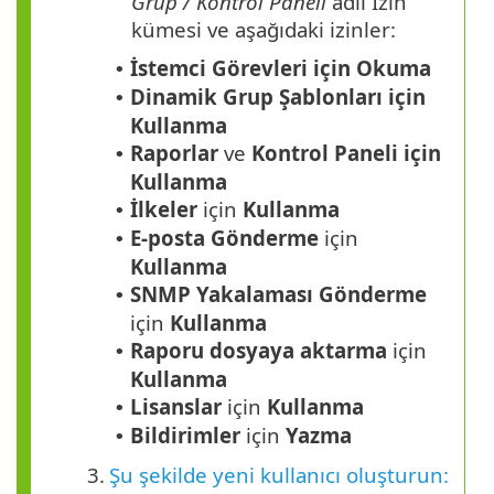
Grup / Kontrol Paneli
adlı İzin
kümesi ve aşağıdaki izinler:
İstemci Görevleri için Okuma
•
Dinamik Grup Şablonları için
•
Kullanma
Raporlar
ve
Kontrol Paneli için
•
Kullanma
İlkeler
için
Kullanma
•
E-posta Gönderme
için
•
Kullanma
SNMP Yakalaması Gönderme
•
için
Kullanma
Raporu dosyaya aktarma
için
•
Kullanma
Lisanslar
için
Kullanma
•
Bildirimler
için
Yazma
•
3.
Şu şekilde yeni kullanıcı oluşturun: