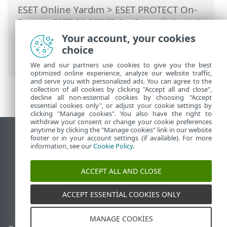
ESET Online Yardım
>
ESET PROTECT On-
Prem
>
ESET PROTECT On-Prem Ürününü
Kullanma
>
ESET PROTECT On-Prem Ana
Your account, your cookies
Menü
>
Daha Fazla
>
Erişim Hakları
>
choice
Kullanıcılar
We and our partners use cookies to give you the best
optimized online experience, analyze our website traffic,
and serve you with personalized ads. You can agree to the
collection of all cookies by clicking "Accept all and close",
decline all non-essential cookies by choosing "Accept
essential cookies only", or adjust your cookie settings by
clicking "Manage cookies". You also have the right to
withdraw your consent or change your cookie preferences
anytime by clicking the "Manage cookies" link in our website
Masaüstü sitesini görüntüle
footer or in your account settings (if available). For more
information, see our
Cookie Policy
.
End of Life
ESET Bilgi Bankası
ACCEPT ALL AND CLOSE
ESET Forumu
ESET Status Portal
ACCEPT ESSENTIAL COOKIES ONLY
Bölgesel destek
MANAGE COOKIES