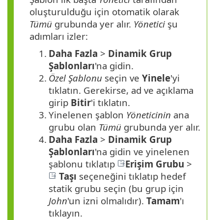
oluşturulduğu için otomatik olarak
Tümü
grubunda yer alır.
Yönetici
şu
adımları izler:
1.
Daha Fazla
>
Dinamik Grup
Şablonları
'na gidin.
2.
Özel Şablonu
seçin ve
Yinele
'yi
tıklatın. Gerekirse, ad ve açıklama
girip
Bitir
'i tıklatın.
3.
Yinelenen şablon
Yöneticinin
ana
grubu olan
Tümü
grubunda yer alır.
4.
Daha Fazla
>
Dinamik Grup
Şablonları
'na gidin ve yinelenen
şablonu tıklatıp
Erişim Grubu
>
Taşı
seçeneğini tıklatıp hedef
statik grubu seçin (bu grup için
John
'un izni olmalıdır).
Tamam
'ı
tıklayın.