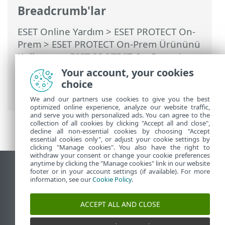
Breadcrumb'lar
ESET Online Yardım
>
ESET PROTECT On-
Prem
>
ESET PROTECT On-Prem Ürününü
Kullanma
>
ESET PROTECT On-Prem Ana
Menü
>
Daha Fazla
>
Dinamik Grup
Your account, your cookies
Şablonları
> Dinamik Grup Şablonu için
choice
Kurallar
We and our partners use cookies to give you the best
optimized online experience, analyze our website traffic,
and serve you with personalized ads. You can agree to the
collection of all cookies by clicking "Accept all and close",
decline all non-essential cookies by choosing "Accept
essential cookies only", or adjust your cookie settings by
clicking "Manage cookies". You also have the right to
withdraw your consent or change your cookie preferences
anytime by clicking the "Manage cookies" link in our website
Masaüstü sitesini görüntüle
footer or in your account settings (if available). For more
information, see our
Cookie Policy
.
End of Life
ESET Bilgi Bankası
ACCEPT ALL AND CLOSE
ESET Forumu
ESET Status Portal