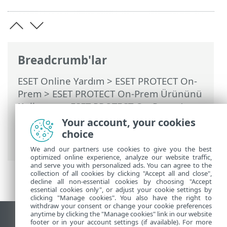
Breadcrumb'lar
ESET Online Yardım
>
ESET PROTECT On-
Prem
>
ESET PROTECT On-Prem Ürününü
Kullanma
>
ESET PROTECT On-Prem Ana
Menü
>
Daha Fazla
>
Dinamik Grup
Your account, your cookies
Şablonları
>
Dinamik Grup Şablonu için
choice
Kurallar
> İşlem
We and our partners use cookies to give you the best
optimized online experience, analyze our website traffic,
and serve you with personalized ads. You can agree to the
collection of all cookies by clicking "Accept all and close",
decline all non-essential cookies by choosing "Accept
essential cookies only", or adjust your cookie settings by
clicking "Manage cookies". You also have the right to
withdraw your consent or change your cookie preferences
anytime by clicking the "Manage cookies" link in our website
Masaüstü sitesini görüntüle
footer or in your account settings (if available). For more