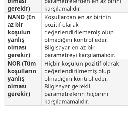
olması
parametrelerden en az birini
gerekir)
karşılamalıdır.
NAND (En
Koşullardan en az birinin
az bir
pozitif olarak
koşulun
değerlendirilememiş olup
yanlış
olmadığını kontrol eder.
olması
Bilgisayar en az bir
gerekir)
parametreyi karşılamalıdır.
NOR (Tüm
Hiçbir koşulun pozitif olarak
koşulların
değerlendirilmemiş olup
yanlış
olmadığını kontrol eder.
olması
Bilgisayar gerekli
gerekir)
parametrelerin hiçbirini
karşılamamalıdır.