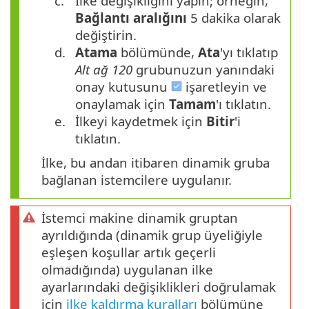
c.
İlke değişikliğini yapın; örneğin,
Bağlantı aralığını
5 dakika olarak
değiştirin.
d.
Atama
bölümünde,
Ata
'yı tıklatıp
Alt ağ 120
grubunuzun yanındaki
onay kutusunu
işaretleyin ve
onaylamak için
Tamam
'ı tıklatın.
e.
İlkeyi kaydetmek için
Bitir
'i
tıklatın.
İlke, bu andan itibaren dinamik gruba
bağlanan istemcilere uygulanır.
İstemci makine dinamik gruptan
ayrıldığında (dinamik grup üyeliğiyle
eşleşen koşullar artık geçerli
olmadığında) uygulanan ilke
ayarlarındaki değişiklikleri doğrulamak
için
ilke kaldırma kuralları
bölümüne