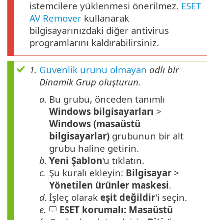
istemcilere yüklenmesi önerilmez.
ESET
AV Remover
kullanarak
bilgisayarınızdaki diğer antivirus
programlarını kaldırabilirsiniz.
1.
Güvenlik ürünü olmayan
adlı bir
Dinamik Grup oluşturun.
a.
Bu grubu, önceden tanımlı
Windows bilgisayarları
>
Windows (masaüstü
bilgisayarlar)
grubunun bir alt
grubu haline getirin.
b.
Yeni Şablon
'u tıklatın.
c.
Şu kuralı ekleyin:
Bilgisayar
>
Yönetilen ürünler maskesi
.
d.
İşleç olarak
eşit değildir
'i seçin.
e.
ESET korumalı: Masaüstü