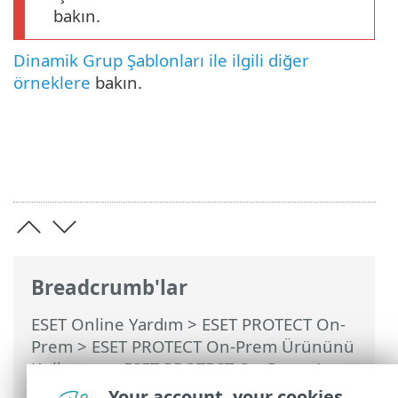
bakın.
Dinamik Grup Şablonları ile ilgili diğer
örneklere
bakın.
Breadcrumb'lar
ESET Online Yardım
>
ESET PROTECT On-
Prem
>
ESET PROTECT On-Prem Ürününü
Kullanma
>
ESET PROTECT On-Prem Ana
Menü
>
Daha Fazla
>
Dinamik Grup
Your account, your cookies