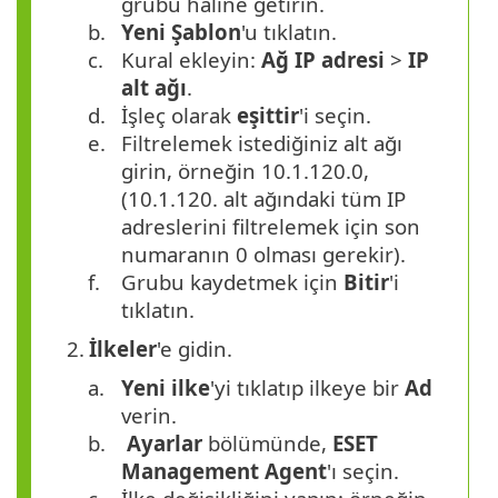
grubu haline getirin.
b.
Yeni Şablon
'u tıklatın.
c.
Kural ekleyin:
Ağ IP adresi
>
IP
alt ağı
.
d.
İşleç olarak
eşittir
'i seçin.
e.
Filtrelemek istediğiniz alt ağı
girin, örneğin 10.1.120.0,
(10.1.120. alt ağındaki tüm IP
adreslerini filtrelemek için son
numaranın 0 olması gerekir).
f.
Grubu kaydetmek için
Bitir
'i
tıklatın.
2.
İlkeler
'e gidin.
a.
Yeni ilke
'yi tıklatıp ilkeye bir
Ad
verin.
b.
Ayarlar
bölümünde,
ESET
Management Agent
'ı seçin.