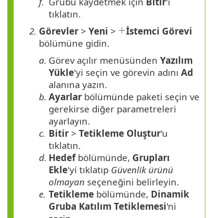
f.
Grubu kaydetmek için
Bitir
'i
tıklatın.
2.
Görevler
>
Yeni
>
İstemci Görevi
bölümüne gidin.
a.
Görev açılır menüsünden
Yazılım
Yükle
'yi seçin ve görevin adını
Ad
alanına yazın.
b.
Ayarlar
bölümünde paketi seçin ve
gerekirse diğer parametreleri
ayarlayın.
c.
Bitir
>
Tetikleme Oluştur
'u
tıklatın.
d.
Hedef
bölümünde,
Grupları
Ekle
'yi tıklatıp
Güvenlik ürünü
olmayan
seçeneğini belirleyin.
e.
Tetikleme
bölümünde,
Dinamik
Gruba Katılım Tetiklemesi
'ni