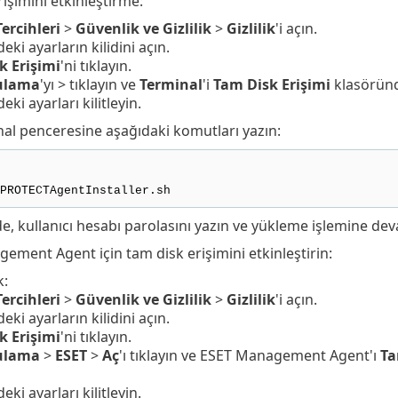
işimini etkinleştirme:
ercihleri
>
Güvenlik ve Gizlilik
>
Gizlilik
'i açın.
eki ayarların kilidini açın.
k Erişimi
'ni tıklayın.
ulama
'yı > tıklayın ve
Terminal
'i
Tam Disk Erişimi
klasöründ
eki ayarları kilitleyin.
nal penceresine aşağıdaki komutları yazın:
PROTECTAgentInstaller.sh
de, kullanıcı hesabı parolasını yazın ve yükleme işlemine d
ement Agent için tam disk erişimini etkinleştirin:
k:
ercihleri
>
Güvenlik ve Gizlilik
>
Gizlilik
'i açın.
eki ayarların kilidini açın.
k Erişimi
'ni tıklayın.
ulama
>
ESET
>
Aç
'ı tıklayın ve ESET Management Agent'ı
Ta
eki ayarları kilitleyin.