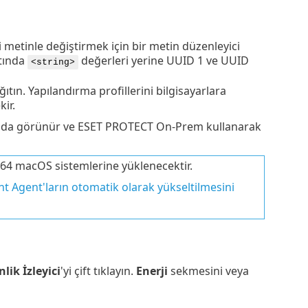
i metinle değiştirmek için bir metin düzenleyici
tında
değerleri yerine UUID 1 ve UUID
<string>
ıtın. Yapılandırma profillerini bilgisayarlara
ir.
uzda görünür ve ESET PROTECT On-Prem kullanarak
4 macOS sistemlerine yüklenecektir.
Agent'ların otomatik olarak yükseltilmesini
nlik İzleyici
'yi çift tıklayın.
Enerji
sekmesini veya