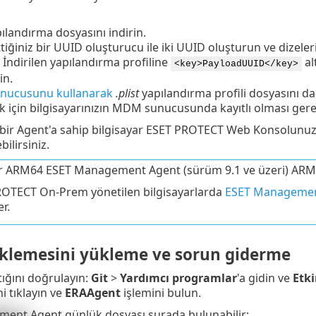
ılandırma dosyasını indirin.
ttiğiniz bir UUID oluşturucu ile iki UUID oluşturun ve dizeler
. İndirilen yapılandırma profiline
al
<key>PayloadUUID</key>
in.
ucusunu kullanarak
.plist
yapılandırma profili dosyasını dağ
 için bilgisayarınızın MDM sunucusunda kayıtlı olması gerek
bir Agent'a sahip bilgisayar ESET PROTECT Web Konsolun
ilirsiniz.
ir ARM64 ESET Management Agent (sürüm 9.1 ve üzeri) ARM6
OTECT On-Prem yönetilen bilgisayarlarda
ESET Management 
r.
klemesini yükleme ve sorun giderme
tığını doğrulayın:
Git
>
Yardımcı programlar
'a gidin ve
Etki
 tıklayın ve
ERAAgent
işlemini bulun.
ent Agent günlük dosyası şurada bulunabilir: