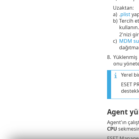
Uzaktan:
a)
.
plist
yap
b)
Tercih e
kullanın
2'nizi gir
c)
MDM sun
dağıtmak
8.
Yüklenmiş 
onu yöneteb
Yerel b
ESET PR
destekle
Agent yü
Agent'ın çalış
CPU
sekmesini
ESET Managem