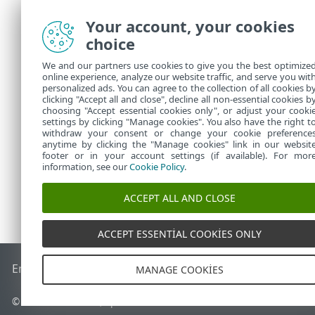
/Library/Ap
Your account, your cookies
/Users/%use
choice
Agent v
We and our partners use cookies to give you the best optimize
kimlik 
online experience, analyze our website traffic, and serve you wit
personalized ads. You can agree to the collection of all cookies b
çalışma
clicking "Accept all and close", decline all non-essential cookies b
choosing "Accept essential cookies only", or adjust your cooki
settings by clicking "Manage cookies". You also have the right t
withdraw your consent or change your cookie preference
anytime by clicking the "Manage cookies" link in our websit
footer or in your account settings (if available). For mor
information, see our
Cookie Policy
.
ACCEPT ALL AND CLOSE
ACCEPT ESSENTIAL COOKIES ONLY
End of Life
ESET Bilgi Bankası
ESET Forumu
ESET Status Por
MANAGE COOKIES
© 1992 - 2026 ESET, spol. s r.o. - Tüm hakları saklıdır.