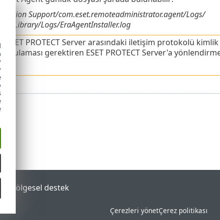
plication Support/com.eset.remoteadministrator.agent/Logs/
r%/Library/Logs/EraAgentInstaller.log
e ESET PROTECT Server arasındaki iletişim protokolü kimlik 
d
doğrulaması gerektiren ESET PROTECT Server'a yönlendirmek 
h
y
z.
y
e
o
s
e
e
tal
Bölgesel destek
Çerezleri yönet
Çerez politikası