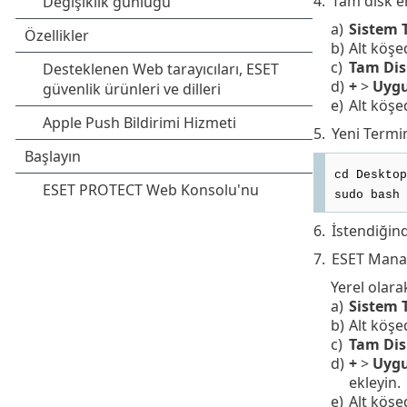
4.
Tam disk er
a)
Sistem T
b)
Alt köşed
c)
Tam Dis
d)
+
>
Uyg
e)
Alt köşed
5.
Yeni Termi
cd Desktop
sudo bash 
6.
İstendiğin
7.
ESET Manag
Yerel olara
a)
Sistem T
b)
Alt köşed
c)
Tam Dis
d)
+
>
Uyg
ekleyin.
e)
Alt köşed