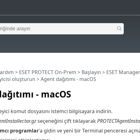
Yardım
>
ESET PROTECT On-Prem
>
Başlayın
>
ESET Managem
yicisi oluşturun
> Agent dağıtımı - macOS
dağıtımı - macOS
yici komut dosyasını istemci bilgisayara indirin.
tInstaller.tar.gz
seçeneğini çift tıklayarak
PROTECTAgentInstal
ımcı programlar
'a gidin ve yeni bir Terminal penceresi açmak 