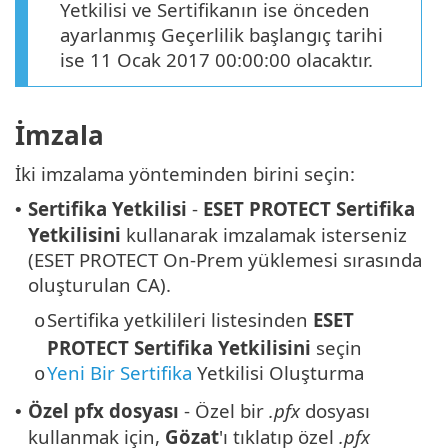
Yetkilisi ve Sertifikanın ise önceden
ayarlanmış Geçerlilik başlangıç tarihi
ise 11 Ocak 2017 00:00:00 olacaktır.
İmzala
İki imzalama yönteminden birini seçin:
Sertifika Yetkilisi
-
ESET PROTECT Sertifika
•
Yetkilisini
kullanarak imzalamak isterseniz
(ESET PROTECT On-Prem yüklemesi sırasında
oluşturulan CA).
Sertifika yetkilileri listesinden
ESET
o
PROTECT Sertifika Yetkilisini
seçin
Yeni Bir Sertifika
Yetkilisi Oluşturma
o
Özel pfx dosyası
- Özel bir
.pfx
dosyası
•
kullanmak için,
Gözat
'ı tıklatıp özel
.pfx