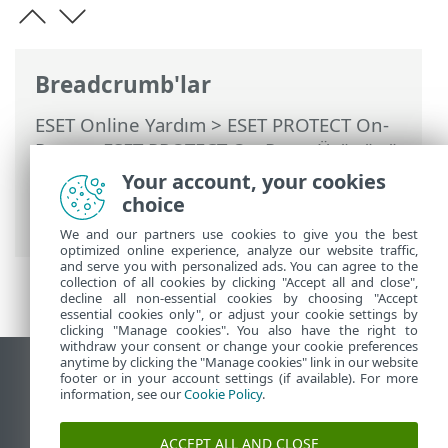
Breadcrumb'lar
ESET Online Yardım
>
ESET PROTECT On-
Prem
>
ESET PROTECT On-Prem Ürününü
Kullanma
>
ESET PROTECT On-Prem Ana
Your account, your cookies
Menü
>
Daha Fazla
>
Sertifikalar
>
Dışa
choice
Aktarma
> Yeni bir sertifika oluşturma
We and our partners use cookies to give you the best
optimized online experience, analyze our website traffic,
and serve you with personalized ads. You can agree to the
collection of all cookies by clicking "Accept all and close",
decline all non-essential cookies by choosing "Accept
essential cookies only", or adjust your cookie settings by
clicking "Manage cookies". You also have the right to
withdraw your consent or change your cookie preferences
anytime by clicking the "Manage cookies" link in our website
Masaüstü sitesini görüntüle
footer or in your account settings (if available). For more
information, see our
Cookie Policy
.
End of Life
ESET Bilgi Bankası
ACCEPT ALL AND CLOSE