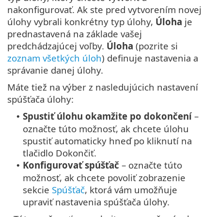
nakonfigurovať. Ak ste pred vytvorením novej
úlohy vybrali konkrétny typ úlohy,
Úloha
je
prednastavená na základe vašej
predchádzajúcej voľby.
Úloha
(pozrite si
zoznam všetkých úloh
) definuje nastavenia a
správanie danej úlohy.
Máte tiež na výber z nasledujúcich nastavení
spúšťača úlohy:
Spustiť úlohu okamžite po dokončení
–
•
označte túto možnosť, ak chcete úlohu
spustiť automaticky hneď po kliknutí na
tlačidlo Dokončiť.
Konfigurovať spúšťač
– označte túto
•
možnosť, ak chcete povoliť zobrazenie
sekcie
Spúšťač
, ktorá vám umožňuje
upraviť nastavenia spúšťača úlohy.