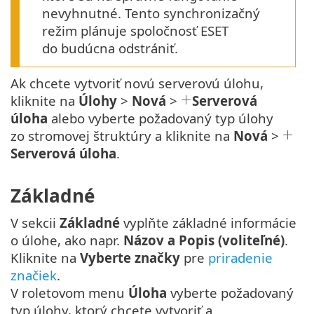
nevyhnutné. Tento synchronizačný
režim plánuje spoločnosť ESET
do budúcna odstrániť.
Ak chcete vytvoriť novú serverovú úlohu,
kliknite na
Úlohy
>
Nová
>
Serverová
úloha
alebo vyberte požadovaný typ úlohy
zo stromovej štruktúry a kliknite na
Nová
>
Serverová úloha
.
Základné
V sekcii
Základné
vyplňte základné informácie
o úlohe, ako napr.
Názov a Popis (voliteľné)
.
Kliknite na
Vyberte značky
pre
priradenie
značiek
.
V roletovom menu
Úloha
vyberte požadovaný
typ úlohy, ktorý chcete vytvoriť a