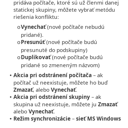
pridáva počítače, ktoré sú už členmi danej
statickej skupiny, môžete vybrať metódu
riešenia konfliktu:
Vynechať
(nové počítače nebudú
o
pridané).
Presunúť
(nové počítače budú
o
presunuté do podskupiny)
Duplikovať
(nové počítače budú
o
pridané so zmeneným názvom)
Akcia pri odstránení počítača
– ak
•
počítač už neexistuje, môžete ho buď
Zmazať
, alebo
Vynechať
.
Akcia pri odstránení skupiny
– ak
•
skupina už neexistuje, môžete ju
Zmazať
alebo
Vynechať
.
Režim synchronizácie
–
sieť MS Windows
•