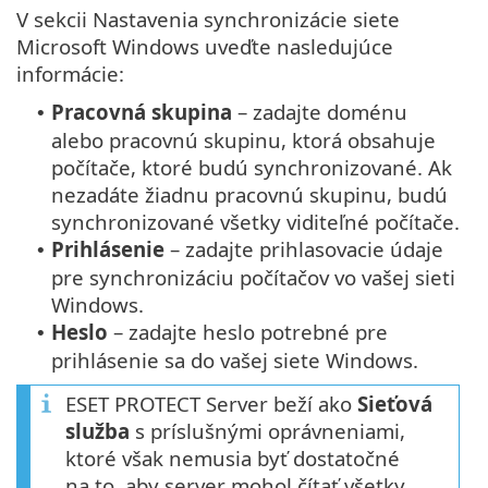
V sekcii Nastavenia synchronizácie siete
Microsoft Windows uveďte nasledujúce
informácie:
Pracovná skupina
– zadajte doménu
•
alebo pracovnú skupinu, ktorá obsahuje
počítače, ktoré budú synchronizované. Ak
nezadáte žiadnu pracovnú skupinu, budú
synchronizované všetky viditeľné počítače.
Prihlásenie
– zadajte prihlasovacie údaje
•
pre synchronizáciu počítačov vo vašej sieti
Windows.
Heslo
– zadajte heslo potrebné pre
•
prihlásenie sa do vašej siete Windows.
ESET PROTECT Server beží ako
Sieťová
služba
s príslušnými oprávneniami,
ktoré však nemusia byť dostatočné
na to, aby server mohol čítať všetky