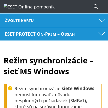
Zvoľte kartu
ESET PROTECT On-Prem – Obsah
Režim synchronizácie –
sieť MS Windows
Režim synchronizácie
siete Windows
nemusí fungovať z dôvodu
nesplnených požiadaviek (SMBv1),
ktoré sú na správne fungovanie