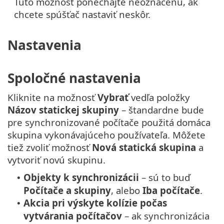
Túto možnosť ponechajte neoznačenú, ak
chcete spúšťač nastaviť neskôr.
Nastavenia
Spoločné nastavenia
Kliknite na možnosť
Vybrať
vedľa položky
Názov statickej skupiny
– štandardne bude
pre synchronizované počítače použitá domáca
skupina vykonávajúceho používateľa. Môžete
tiež zvoliť možnosť
Nová statická skupina
a
vytvoriť novú skupinu.
Objekty k synchronizácii
– sú to buď
•
Počítače a skupiny
, alebo
Iba
počítače
.
Akcia pri výskyte kolízie počas
•
vytvárania počítačov
– ak synchronizácia