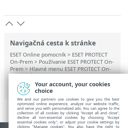
Navigačná cesta k stránke
ESET Online pomocník
>
ESET PROTECT
On-Prem
>
Používanie ESET PROTECT On-
Prem
>
Hlavné menu ESET PROTECT On-
Prem
>
Úlohy
>
Serverové úlohy
>
Synchronizácia statickej skupiny
> Režim
Your account, your cookies
synchronizácie – sieť MS Windows
choice
We and our partners use cookies to give you the best
optimized online experience, analyze our website traffic,
and serve you with personalized ads. You can agree to the
collection of all cookies by clicking "Accept all and close",
decline all non-essential cookies by choosing "Accept
essential cookies only", or adjust your cookie settings by
clicking "Manage cookies". You also have the right to