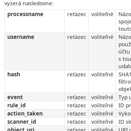
vyzerá nasledovne:
processname
reťazec
voliteľné
Názo
spoj
tout
username
reťazec
voliteľné
Názo
použ
účtu
s to
udal
hash
reťazec
voliteľné
SHA1
filt
obje
event
reťazec
voliteľné
Typ 
rule_id
reťazec
voliteľné
ID pr
action_taken
reťazec
voliteľné
Vyko
scanner_id
reťazec
voliteľné
ID s
object_uri
reťazec
voliteľné
URI 