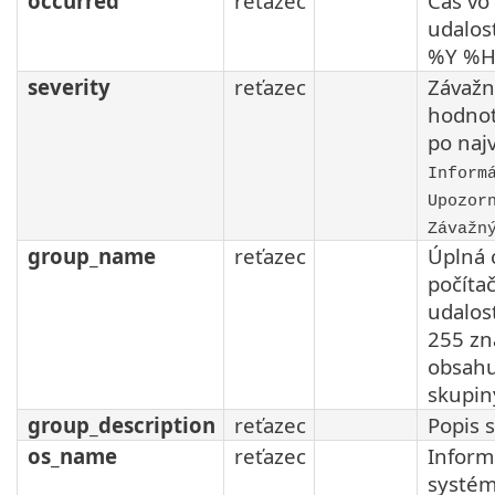
occurred
reťazec
Čas vo
udalos
%Y %H
severity
reťazec
Závažn
hodnot
po najv
Inform
Upozor
Závažn
group_name
reťazec
Úplná 
počíta
udalosť
255 zn
obsahu
skupin
group_description
reťazec
Popis s
os_name
reťazec
Inform
systém