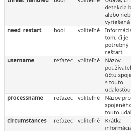
detekcia 
alebo neb
vyriešená
need_restart
bool
voliteľné
Informáci
tom, či je
potrebný
reštart
username
reťazec
voliteľné
Názov
používate
účtu spoj
s touto
udalosťou
processname
reťazec
voliteľné
Názov pr
spojeného
touto uda
circumstances
reťazec
voliteľné
Krátka
informáci