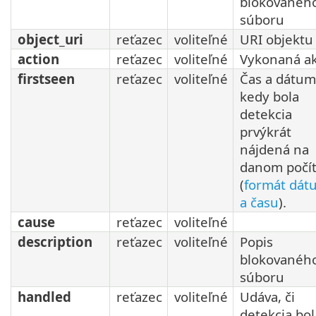
blokovanéh
súboru
object_uri
reťazec
voliteľné
URI objektu
action
reťazec
voliteľné
Vykonaná ak
firstseen
reťazec
voliteľné
Čas a dátum
kedy bola
detekcia
prvýkrát
nájdená na
danom počít
(
formát dá
a času
).
cause
reťazec
voliteľné
description
reťazec
voliteľné
Popis
blokovanéh
súboru
handled
reťazec
voliteľné
Udáva, či
detekcia bol