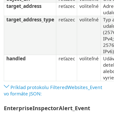
target_address
reťazec
voliteľné
Adre
udal
target_address_type
reťazec
voliteľné
Typ 
udal
(257
IPv4;
2576
IPv6)
handled
reťazec
voliteľné
Udáv
dete
aleb
vyri
Príklad protokolu FilteredWebsites_Event
vo formáte JSON:
EnterpriseInspectorAlert_Event