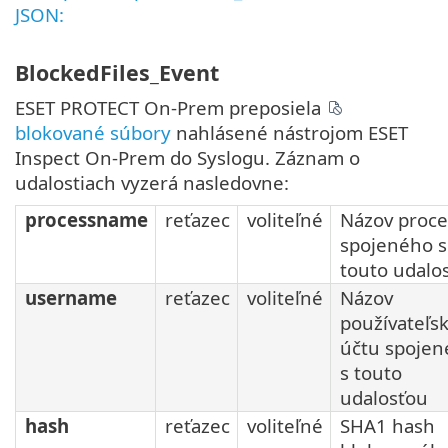
JSON:
BlockedFiles_Event
ESET PROTECT On-Prem preposiela
blokované súbory
nahlásené nástrojom ESET
Inspect On-Prem do Syslogu. Záznam o
udalostiach vyzerá nasledovne:
processname
reťazec
voliteľné
Názov proc
spojeného s
touto udalo
username
reťazec
voliteľné
Názov
používateľs
účtu spoje
s touto
udalosťou
hash
reťazec
voliteľné
SHA1 hash