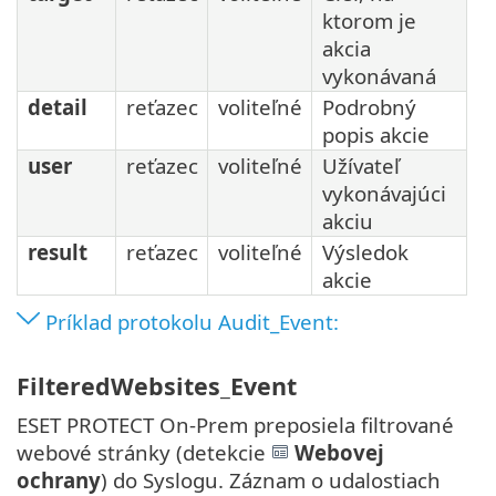
ktorom je
akcia
vykonávaná
detail
reťazec
voliteľné
Podrobný
popis akcie
user
reťazec
voliteľné
Užívateľ
vykonávajúci
akciu
result
reťazec
voliteľné
Výsledok
akcie
Príklad protokolu Audit_Event:
FilteredWebsites_Event
ESET PROTECT On-Prem preposiela filtrované
webové stránky (detekcie
Webovej
ochrany
) do Syslogu. Záznam o udalostiach