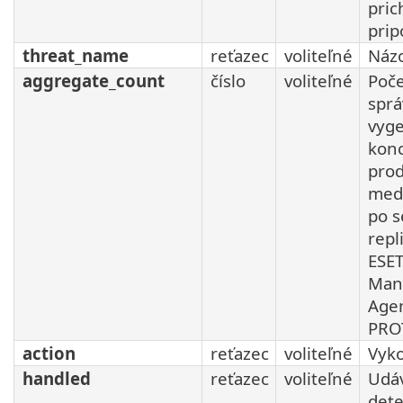
pric
prip
threat_name
reťazec
voliteľné
Názo
aggregate_count
číslo
voliteľné
Poče
sprá
vyg
kon
pro
med
po s
repl
ESE
Man
Agen
PRO
action
reťazec
voliteľné
Vyko
handled
reťazec
voliteľné
Udáv
dete