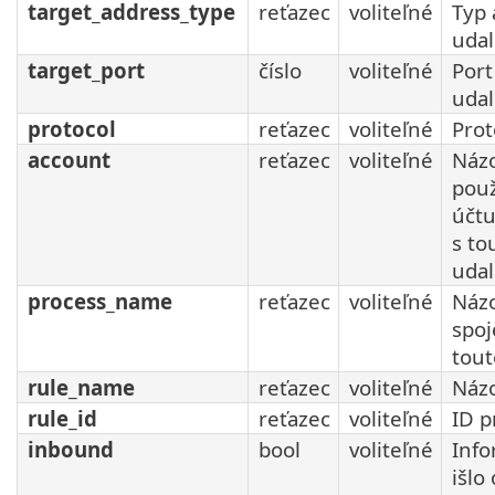
target_address_type
reťazec
voliteľné
Typ 
udal
target_port
číslo
voliteľné
Port
udal
protocol
reťazec
voliteľné
Prot
account
reťazec
voliteľné
Náz
použ
účt
s to
uda
process_name
reťazec
voliteľné
Náz
spoj
tout
rule_name
reťazec
voliteľné
Názo
rule_id
reťazec
voliteľné
ID p
inbound
bool
voliteľné
Info
išlo 