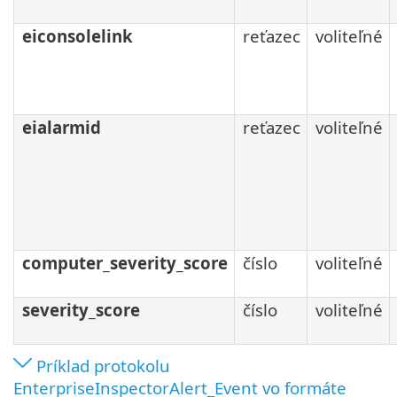
eiconsolelink
reťazec
voliteľné
eialarmid
reťazec
voliteľné
computer_severity_score
číslo
voliteľné
severity_score
číslo
voliteľné
Príklad protokolu
EnterpriseInspectorAlert_Event vo formáte