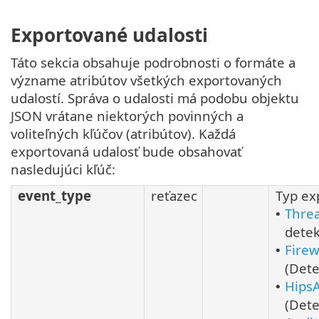
Exportované udalosti
Táto sekcia obsahuje podrobnosti o formáte a
význame atribútov všetkých exportovaných
udalostí. Správa o udalosti má podobu objektu
JSON vrátane niektorých povinných a
voliteľných kľúčov (atribútov). Každá
exportovaná udalosť bude obsahovať
nasledujúci kľúč:
event_type
reťazec
Typ ex
Threa
•
detek
Firew
•
(Det
Hips
•
(Det