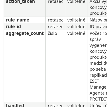
action_taken
reťazec
voliteľné
Akcia v
koncov
produk
rule_name
reťazec
voliteľné
Názov pr
rule_id
reťazec
voliteľné
ID pravi
aggregate_count
číslo
voliteľné
Počet r
správ
vygener
koncov
produk
medzi 
po sebe
replikác
ESET
Manage
Agenta 
PROTECT
handled
reťazec
voliteľné
Udáva, č