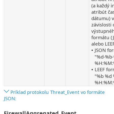
(a každý i
atribút ča
dátumu) v
závislosti
výstupné
formátu (
alebo LEEF
JSON for
•
"%d-%b
%H:%M:
LEEF for
•
"%b %d
%H:%M:
Príklad protokolu Threat_Event vo formáte
JSON:
FirewallAggregated_Event