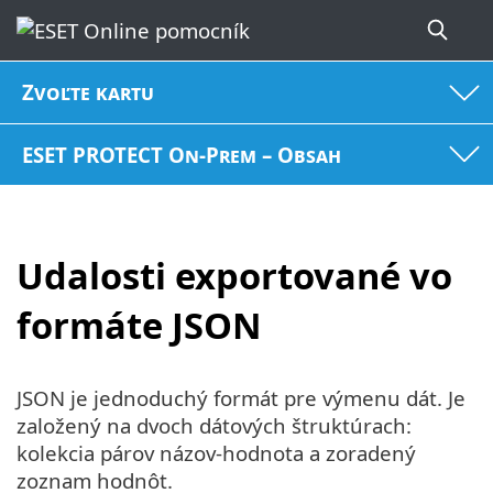
Zvoľte kartu
ESET PROTECT On-Prem – Obsah
Udalosti exportované vo
formáte JSON
JSON je jednoduchý formát pre výmenu dát. Je
založený na dvoch dátových štruktúrach:
kolekcia párov názov-hodnota a zoradený
zoznam hodnôt.