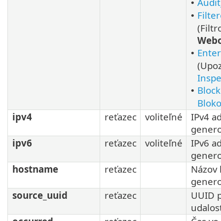
Audit
•
Filte
•
(Filt
Webo
Enter
•
(Upo
Inspe
Block
•
Blok
ipv4
reťazec
voliteľné
IPv4 ad
genero
ipv6
reťazec
voliteľné
IPv6 ad
genero
hostname
reťazec
Názov h
genero
source_uuid
reťazec
UUID p
udalos