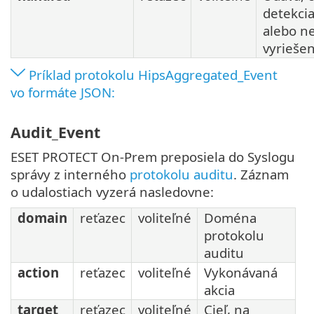
detekcia
alebo n
vyrieše
Príklad protokolu HipsAggregated_Event
vo formáte JSON:
Audit_Event
ESET PROTECT On-Prem preposiela do Syslogu
správy z interného
protokolu auditu
. Záznam
o udalostiach vyzerá nasledovne:
domain
reťazec
voliteľné
Doména
protokolu
auditu
action
reťazec
voliteľné
Vykonávaná
akcia
target
reťazec
voliteľné
Cieľ, na