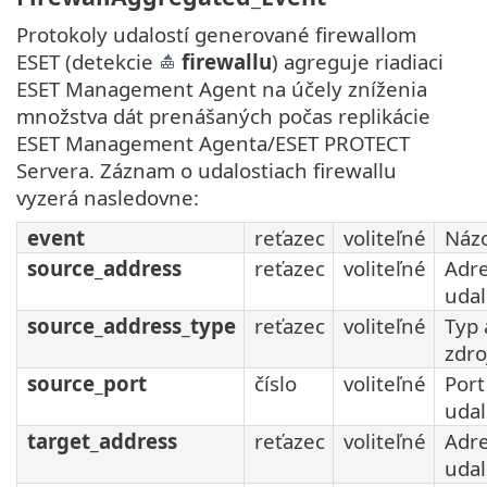
Protokoly udalostí generované firewallom
ESET (detekcie
firewallu
) agreguje riadiaci
ESET Management Agent na účely zníženia
množstva dát prenášaných počas replikácie
ESET Management Agenta/ESET PROTECT
Servera. Záznam o udalostiach firewallu
vyzerá nasledovne:
event
reťazec
voliteľné
Názo
source_address
reťazec
voliteľné
Adre
udal
source_address_type
reťazec
voliteľné
Typ 
zdro
source_port
číslo
voliteľné
Port
udal
target_address
reťazec
voliteľné
Adre
udal