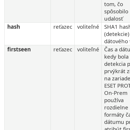
tom, čo
spôsobilo
udalosť
hash
reťazec
voliteľné
SHA1 has
(detekcie)
dátového 
firstseen
reťazec
voliteľné
Čas a dát
kedy bola
detekcia 
prvýkrát z
na zariade
ESET PRO
On-Prem
používa
rozdielne
formáty č
dátumu p
atribút fi