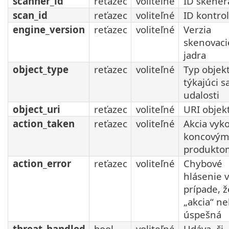
scanner_id
reťazec
voliteľné
ID skener
scan_id
reťazec
voliteľné
ID kontro
engine_version
reťazec
voliteľné
Verzia
skenovac
jadra
object_type
reťazec
voliteľné
Typ objek
týkajúci s
udalosti
object_uri
reťazec
voliteľné
URI objek
action_taken
reťazec
voliteľné
Akcia vyk
koncovým
produkto
action_error
reťazec
voliteľné
Chybové
hlásenie v
prípade, ž
„akcia“ ne
úspešná
threat_handled
bool
voliteľné
Udáva, či