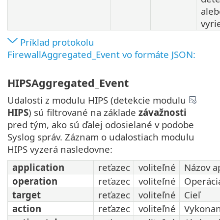
aleb
vyri
Príklad protokolu
FirewallAggregated_Event vo formáte JSON:
HIPSAggregated_Event
Udalosti z modulu HIPS (detekcie modulu
HIPS
) sú filtrované na základe
závažnosti
pred tým, ako sú ďalej odosielané v podobe
Syslog správ. Záznam o udalostiach modulu
HIPS vyzerá nasledovne:
application
reťazec
voliteľné
Názov ap
operation
reťazec
voliteľné
Operáci
target
reťazec
voliteľné
Cieľ
action
reťazec
voliteľné
Vykonan