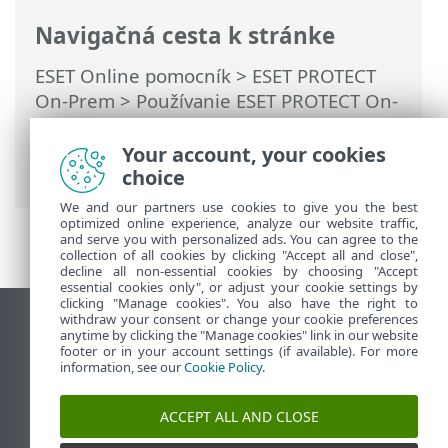
Navigačná cesta k stránke
ESET Online pomocník
>
ESET PROTECT
On-Prem
>
Používanie ESET PROTECT On-
Prem
>
Hlavné menu ESET PROTECT On-
Prem
>
Viac
>
Exportovanie protokolov do
Your account, your cookies
Syslogu
> Syslog server
choice
We and our partners use cookies to give you the best
optimized online experience, analyze our website traffic,
and serve you with personalized ads. You can agree to the
collection of all cookies by clicking "Accept all and close",
decline all non-essential cookies by choosing "Accept
essential cookies only", or adjust your cookie settings by
clicking "Manage cookies". You also have the right to
withdraw your consent or change your cookie preferences
Zobraziť stránku ako na počítači
anytime by clicking the "Manage cookies" link in our website
footer or in your account settings (if available). For more
End of Life
information, see our
Cookie Policy
.
Databáza znalostí ESET
ESET Fórum
ACCEPT ALL AND CLOSE
ESET Status Portal