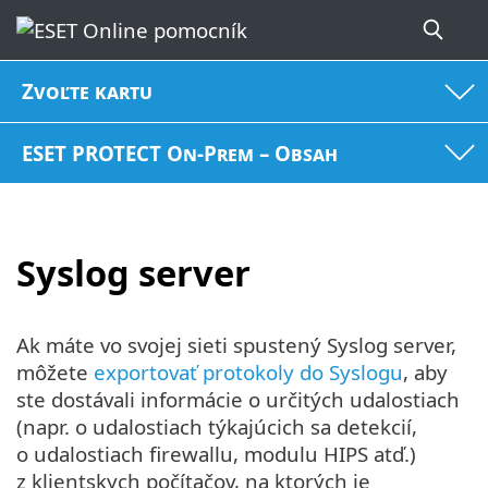
Zvoľte kartu
ESET PROTECT On-Prem – Obsah
Syslog server
Ak máte vo svojej sieti spustený Syslog server,
môžete
exportovať protokoly do Syslogu
, aby
ste dostávali informácie o určitých udalostiach
(napr. o udalostiach týkajúcich sa detekcií,
o udalostiach firewallu, modulu HIPS atď.)
z klientskych počítačov, na ktorých je