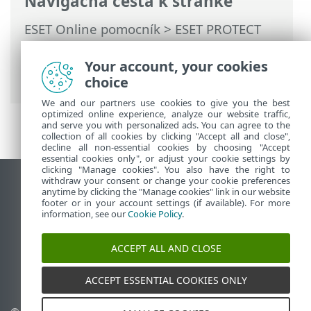
Navigačná cesta k stránke
ESET Online pomocník
>
ESET PROTECT
On-Prem
>
Používanie ESET PROTECT On-
Prem
>
Hlavné menu ESET PROTECT On-
Your account, your cookies
Prem
>
Oznámenia
> Distribúcia
choice
We and our partners use cookies to give you the best
optimized online experience, analyze our website traffic,
and serve you with personalized ads. You can agree to the
collection of all cookies by clicking "Accept all and close",
decline all non-essential cookies by choosing "Accept
essential cookies only", or adjust your cookie settings by
clicking "Manage cookies". You also have the right to
withdraw your consent or change your cookie preferences
Zobraziť stránku ako na počítači
anytime by clicking the "Manage cookies" link in our website
footer or in your account settings (if available). For more
End of Life
information, see our
Cookie Policy
.
Databáza znalostí ESET
ESET Fórum
ACCEPT ALL AND CLOSE
ESET Status Portal
Technická podpora
ACCEPT ESSENTIAL COOKIES ONLY