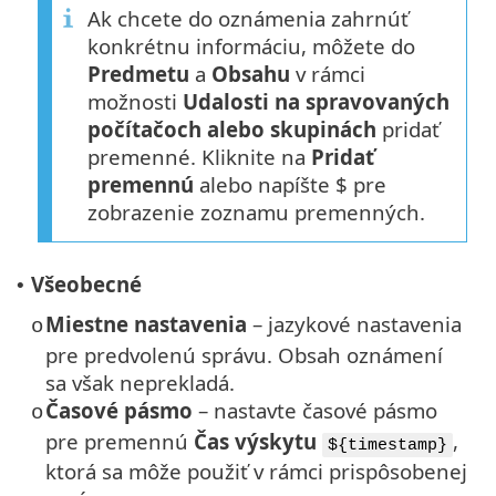
Ak chcete do oznámenia zahrnúť
konkrétnu informáciu, môžete do
Predmetu
a
Obsahu
v rámci
možnosti
Udalosti na spravovaných
počítačoch alebo skupinách
pridať
premenné. Kliknite na
Pridať
premennú
alebo napíšte $ pre
zobrazenie zoznamu premenných.
Všeobecné
•
Miestne nastavenia
– jazykové nastavenia
o
pre predvolenú správu. Obsah oznámení
sa však neprekladá.
Časové pásmo
– nastavte časové pásmo
o
pre premennú
Čas výskytu
,
${timestamp}
ktorá sa môže použiť v rámci prispôsobenej