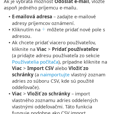
Ak je vybratá možnosť
Odoslať e-mail
, vložte
aspoň jedného príjemcu e-mailu.
E-mailová adresa
– zadajte e-mailové
•
adresy príjemcov oznámení.
Kliknutím na
môžete pridať nové pole s
•
adresou.
Ak chcete pridať viacero používateľov,
•
kliknite na
Viac
>
Pridať používateľov
(a pridajte adresu používateľa zo sekcie
Používatelia počítača
), prípadne kliknite na
Viac
>
Import CSV
alebo
Vložiť zo
schránky
(a
naimportujte
vlastný zoznam
adries zo súboru CSV, kde sú použité
oddeľovače).
Viac
>
Vložiť zo schránky
– import
•
vlastného zoznamu adries oddelených
vlastnými oddeľovačmi. Táto funkcia
funguje podobne ako CSV import.