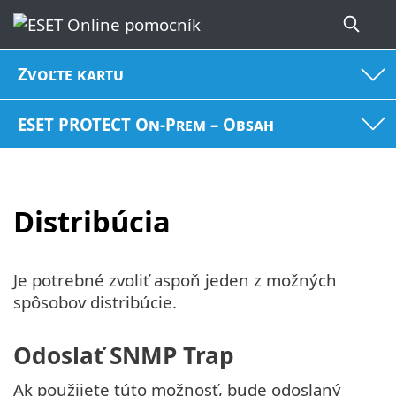
Zvoľte kartu
ESET PROTECT On-Prem – Obsah
Distribúcia
Je potrebné zvoliť aspoň jeden z možných
spôsobov distribúcie.
Odoslať SNMP Trap
Ak použijete túto možnosť, bude odoslaný