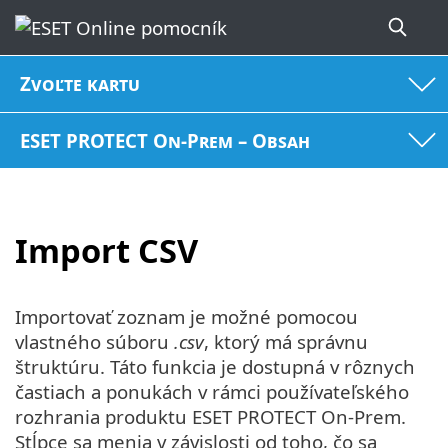
Zvoľte kartu
ESET PROTECT On-Prem – Obsah
Import CSV
Importovať zoznam je možné pomocou
vlastného súboru
.csv
, ktorý má správnu
štruktúru. Táto funkcia je dostupná v rôznych
častiach a ponukách v rámci používateľského
rozhrania produktu ESET PROTECT On-Prem.
Stĺpce sa menia v závislosti od toho, čo sa