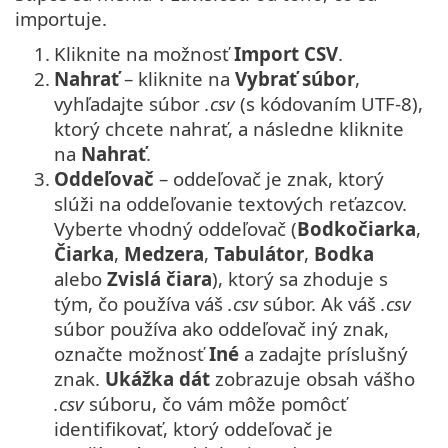
importuje.
1.
Kliknite na možnosť
Import CSV
.
2.
Nahrať
– kliknite na
Vybrať súbor
,
vyhľadajte súbor
.csv
(s kódovaním UTF-8),
ktorý chcete nahrať, a následne kliknite
na
Nahrať
.
3.
Oddeľovač
– oddeľovač je znak, ktorý
slúži na oddeľovanie textových reťazcov.
Vyberte vhodný oddeľovač (
Bodkočiarka
,
Čiarka
,
Medzera
,
Tabulátor
,
Bodka
alebo
Zvislá čiara
), ktorý sa zhoduje s
tým, čo používa váš
.csv
súbor. Ak váš
.csv
súbor používa ako oddeľovač iný znak,
označte možnosť
Iné
a zadajte príslušný
znak.
Ukážka dát
zobrazuje obsah vášho
.csv
súboru, čo vám môže pomôcť
identifikovať, ktorý oddeľovač je