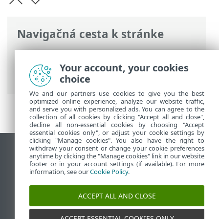
Navigačná cesta k stránke
ESET Online pomocník
>
ESET PROTECT
On-Prem
>
Začíname
>
ESET PROTECT
Your account, your cookies
Web Console
> Import CSV
choice
We and our partners use cookies to give you the best
optimized online experience, analyze our website traffic,
and serve you with personalized ads. You can agree to the
collection of all cookies by clicking "Accept all and close",
decline all non-essential cookies by choosing "Accept
essential cookies only", or adjust your cookie settings by
clicking "Manage cookies". You also have the right to
withdraw your consent or change your cookie preferences
Zobraziť stránku ako na počítači
anytime by clicking the "Manage cookies" link in our website
footer or in your account settings (if available). For more
End of Life
information, see our
Cookie Policy
.
Databáza znalostí ESET
ESET Fórum
ACCEPT ALL AND CLOSE
ESET Status Portal
Technická podpora
ACCEPT ESSENTIAL COOKIES ONLY