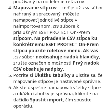
používaný na oddelenie reťazcov.
4.
Mapovanie stĺpcov
– keď je už
.csv
súbor
nahraný a spracovaný, môžete
namapovať jednotlivé stĺpce v
naimportovanom
.csv
súbore k
príslušným ESET PROTECT On-Prem
stĺpcom. Na priradenie CSV stĺpca ku
konkrétnemu ESET PROTECT On-Prem
stĺpcu použite roletové menu. Ak váš
.csv
súbor
neobsahuje riadok hlavičky
,
zrušte označenie možnosti
Prvý riadok
CSV obsahuje nadpisy
.
5.
Pozrite si
Ukážku tabuľky
a uistite sa, že
mapovanie stĺpcov je nastavené správne.
6.
Ak ste úspešne namapovali všetky stĺpce
a ukážka tabuľky je správna, kliknite na
tlačidlo
Spustiť import
, čím spustíte
operáciu.