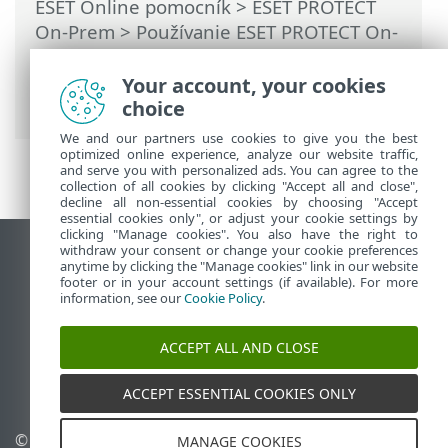
ESET Online pomocník
>
ESET PROTECT
On-Prem
>
Používanie ESET PROTECT On-
Prem
>
Hlavné menu ESET PROTECT On-
Prem
>
Oznámenia
>
Správa oznámení
>
Your account, your cookies
Zmeny stavu servera
choice
We and our partners use cookies to give you the best
optimized online experience, analyze our website traffic,
and serve you with personalized ads. You can agree to the
collection of all cookies by clicking "Accept all and close",
decline all non-essential cookies by choosing "Accept
essential cookies only", or adjust your cookie settings by
clicking "Manage cookies". You also have the right to
withdraw your consent or change your cookie preferences
Zobraziť stránku ako na počítači
anytime by clicking the "Manage cookies" link in our website
footer or in your account settings (if available). For more
End of Life
information, see our
Cookie Policy
.
Databáza znalostí ESET
ESET Fórum
ACCEPT ALL AND CLOSE
ESET Status Portal
Technická podpora
ACCEPT ESSENTIAL COOKIES ONLY
© 1992 - 2026 ESET,
Spravovať súbory cookie
MANAGE COOKIES