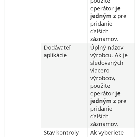
použite
operátor
je
jedným z
pre
pridanie
ďalších
záznamov.
Dodávateľ
Úplný názov
aplikácie
výrobcu. Ak je
sledovaných
viacero
výrobcov,
použite
operátor
je
jedným z
pre
pridanie
ďalších
záznamov.
Stav kontroly
Ak vyberiete