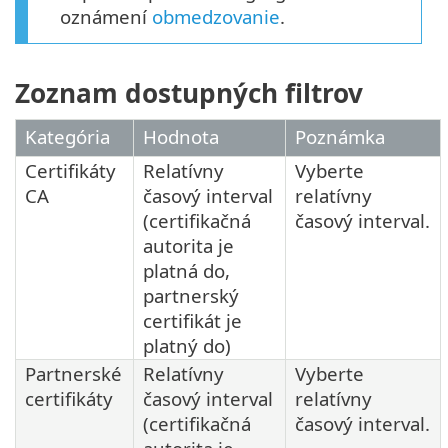
oznámení
obmedzovanie
.
Zoznam dostupných filtrov
Kategória
Hodnota
Poznámka
Certifikáty
Relatívny
Vyberte
CA
časový interval
relatívny
(certifikačná
časový interval.
autorita je
platná do,
partnerský
certifikát je
platný do)
Partnerské
Relatívny
Vyberte
certifikáty
časový interval
relatívny
(certifikačná
časový interval.