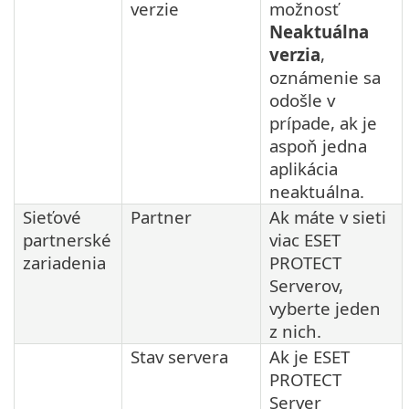
verzie
možnosť
Neaktuálna
verzia
,
oznámenie sa
odošle v
prípade, ak je
aspoň jedna
aplikácia
neaktuálna.
Sieťové
Partner
Ak máte v sieti
partnerské
viac ESET
zariadenia
PROTECT
Serverov,
vyberte jeden
z nich.
Stav servera
Ak je ESET
PROTECT
Server