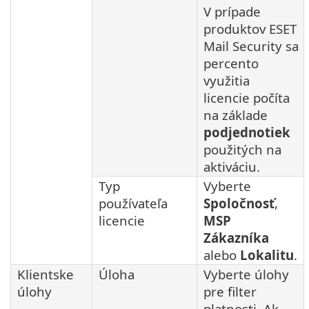
V prípade
produktov ESET
Mail Security sa
percento
využitia
licencie počíta
na základe
podjednotiek
použitých na
aktiváciu.
Typ
Vyberte
používateľa
Spoločnosť
,
licencie
MSP
Zákazníka
alebo
Lokalitu
.
Klientske
Úloha
Vyberte úlohy
úlohy
pre filter
platnosti. Ak