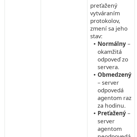
preťažený
vytváraním
protokolov,
zmení sa jeho
stav:
Normálny
–
•
okamžitá
odpoveď zo
servera.
Obmedzený
•
– server
odpovedá
agentom raz
za hodinu.
Preťažený
–
•
server
agentom
neodpovedá.