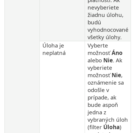
nevyberiete
žiadnu úlohu,
budú
vyhodnocované
všetky úlohy.
Úloha je
Vyberte
neplatná
možnosť
Áno
alebo
Nie
. Ak
vyberiete
možnosť
Nie
,
oznámenie sa
odošle v
prípade, ak
bude aspoň
jedna z
vybraných úloh
(filter
Úloha
)