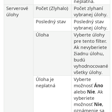
neplatná.
Serverové
Počet (Zlyhalo)
Počet zlyhaní
úlohy
vybranej úlohy.
Posledný stav
Posledný stav
vybranej úlohy.
Úloha
Vyberte úlohy
pre tento filter.
Ak nevyberiete
žiadnu úlohu,
budú
vyhodnocované
všetky úlohy.
Úloha je
Vyberte
neplatná
možnosť
Áno
alebo
Nie
. Ak
vyberiete
možnosť
Nie
,
oznámenie sa