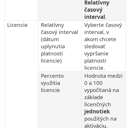
Relatívny
časový
interval
.
Licencie
Relatívny
Vyberte časový
časový interval
interval, v
(dátum
akom chcete
uplynutia
sledovať
platnosti
vypršanie
licencie)
platnosti
licencie.
Percento
Hodnota medzi
využitia
0 a 100
licencie
vypočítaná na
základe
licenčných
jednotiek
použitých na
aktiváciu.