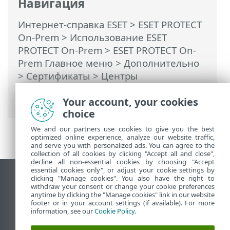
Навигация
Интернет-справка ESET
>
ESET PROTECT
On-Prem
>
Использование ESET
PROTECT On-Prem
>
ESET PROTECT On-
Prem Главное меню
>
Дополнительно
>
Сертификаты
>
Центры
сертификации
> Импорт открытого
ключа
Your account, your cookies
choice
We and our partners use cookies to give you the best
optimized online experience, analyze our website traffic,
and serve you with personalized ads. You can agree to the
collection of all cookies by clicking "Accept all and close",
decline all non-essential cookies by choosing "Accept
essential cookies only", or adjust your cookie settings by
clicking "Manage cookies". You also have the right to
Использовать сайт для ПК
withdraw your consent or change your cookie preferences
End of Life
anytime by clicking the "Manage cookies" link in our website
footer or in your account settings (if available). For more
База знаний ESET
information, see our
Cookie Policy
.
Форум ESET