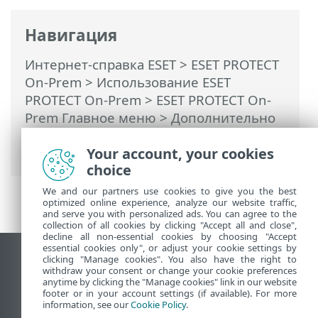
Навигация
Интернет-справка ESET
>
ESET PROTECT
On-Prem
>
Использование ESET
PROTECT On-Prem
>
ESET PROTECT On-
Prem Главное меню
>
Дополнительно
>
Параметры
> Повышенная
безопасность
Your account, your cookies
choice
We and our partners use cookies to give you the best
optimized online experience, analyze our website traffic,
and serve you with personalized ads. You can agree to the
collection of all cookies by clicking "Accept all and close",
decline all non-essential cookies by choosing "Accept
essential cookies only", or adjust your cookie settings by
clicking "Manage cookies". You also have the right to
Использовать сайт для ПК
withdraw your consent or change your cookie preferences
End of Life
anytime by clicking the "Manage cookies" link in our website
footer or in your account settings (if available). For more
База знаний ESET
information, see our
Cookie Policy
.
Форум ESET